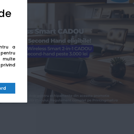
 de
entru a
s pentru
 multe
 privind
ord