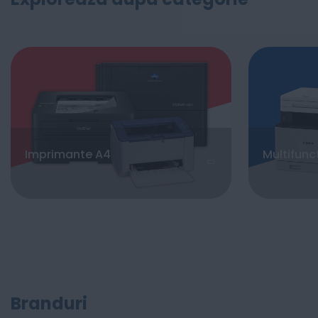
Imprimante A4
Multifunc
Branduri