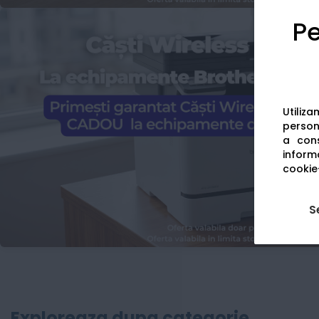
Pe
Utiliz
persona
a cons
informa
cookie-
S
Exploreaza dupa categorie