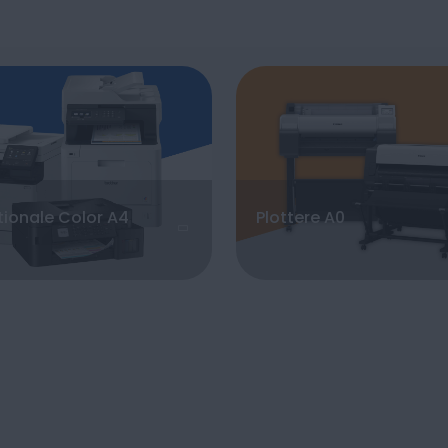
tionale Color A4
Plottere A0