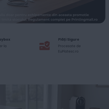
sybox
Plăți Sigure
er la
Procesate de
EuPlatesc.ro