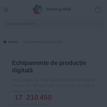
Coșul
Acasă
Echipamente de productie
Echipamente de producție
digitală
Prese digitale de înaltă performanță pentru tipografii
profesionale. Volume mari, cost minim per pagină,
suport până la 450 gr/m².
17
210
450
MODELE
PPM MAX
GR/M²