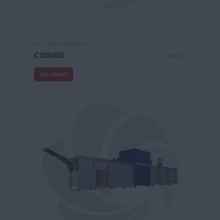
ACCURIOPRESS
C10500S
105
ppm
Vezi detalii