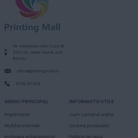
str. Alexandru Ioan Cuza, Nr.
237f, Loc. Letea Veche, Jud.
Bacau
office@printingmall.ro
0746.217.503
MENIU PRINCIPAL
INFORMATII UTILE
Imprimante
Cum comand online
Multifunctionale
Livrarea produselor
Inchiriere echipamente
Politica de retur