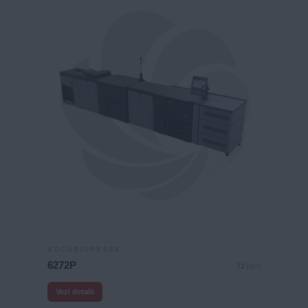
ACCURIOPRESS
6272P
72
ppm
Vezi detalii