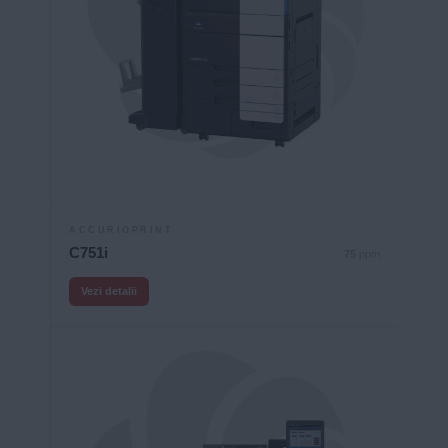
ACCURIOPRINT
C751i
75
ppm
Vezi detalii