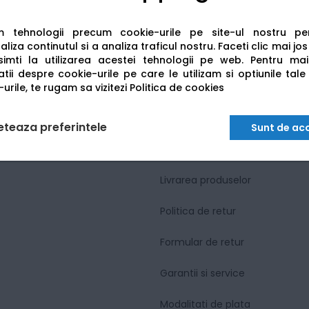
hand.
onime pentru calitate și viteză în industria printing-ului 
am tehnologii precum cookie-urile pe site-ul nostru p
liza continutul si a analiza traficul nostru. Faceti clic mai jo
esioniști, suntem pregătiți să vă oferim soluțiile de car
imti la utilizarea acestei tehnologii pe web.
Pentru mai
tii despre cookie-urile pe care le utilizam si optiunile tale
urile, te rugam sa vizitezi
Politica de cookies
INFORMATII UTILE
eteaza preferintele
Sunt de ac
Cum comand online
Livrarea produselor
Politica de retur
Formular de retur
Garantii si service
Modalitati de plata