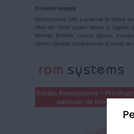
O istorie bogată
Romsystems SRL s-a lansat în online pent
oferi din 2009 suport tehnic și logistic
Minolta, Brother, Canon, Epson, Kyocer
oferim clienților echipamente și soluții de
Pe