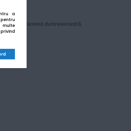
din România.
entru a
s pentru
e are nevoie afacerea dumneavoastră.
 multe
 privind
ord