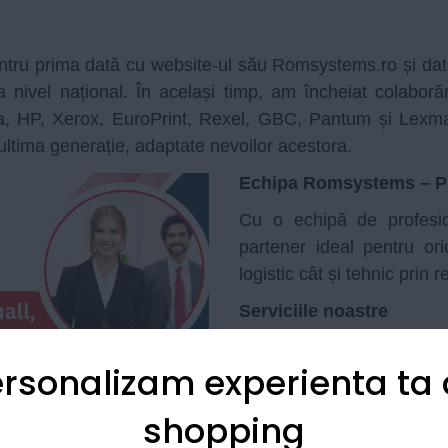
ru prima dată cu website-ul său Romsystems.ro și dator
 la nivel național. În același timp, am încheiat colabor
a, HP, Xerox, EuroPrint, Rexel, GBC, Pantum și Lexma
 ultima generație, adaptate nevoilor acestora.
Echipa Romsystems – Pr
Cu o echipă de profesioni
partener ideal pentru or
logistic cât și tehnic prin
Serviciile noastre
Prin Printingmall.ro of
rsonalizam experienta ta
echipamente mici de biro
CAD. Oferim posibilitate
shopping
închirierii echipamentelo