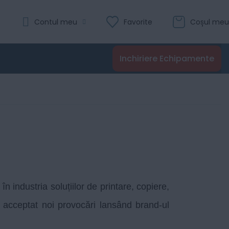
Contul meu
Favorite
Coșul meu
Inchiriere Echipamente
n industria soluțiilor de printare, copiere,
 acceptat noi provocări lansând brand-ul