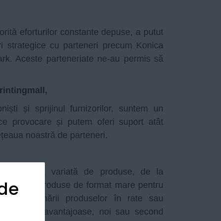
ită eforturilor constante depuse, a putut
ări strategice cu parteneri precum Konica
rk. Aceste parteneriate ne-au permis să
intingmall,
ști și sprijinul furnizorilor, suntem un
ice provocare și putem oferi suport atât
 rețeaua noastră de parteneri.
erim o gamă variată de produse, de la
 de
u până la produse de format mare pentru
a achiziționării produselor în rate sau
r la prețuri avantajoase, noi sau second