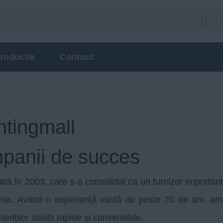
roductie
Contact
tingmall
panii de succes
tă în 2003, care s-a consolidat ca un furnizor important î
nia. Având o experiență vastă de peste 20 de ani, am
lienților soluții rapide și convenabile.