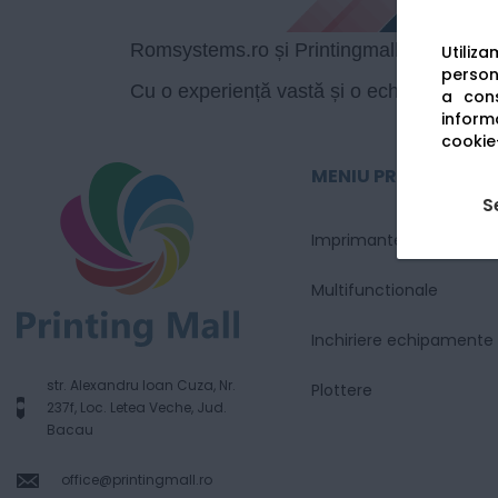
Romsystems.ro
și
Printingmall.ro
sunt sin
Utiliz
persona
Cu o experiență vastă și o echipă de prof
a cons
informa
cookie-
MENIU PRINCIPAL
S
Imprimante
Multifunctionale
Inchiriere echipamente
str. Alexandru Ioan Cuza, Nr.
Plottere
237f, Loc. Letea Veche, Jud.
Bacau
office@printingmall.ro