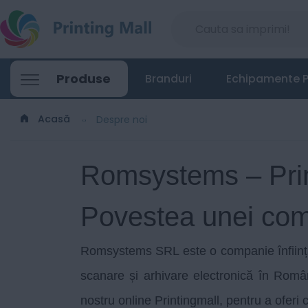
Produse
Branduri
Echipamente P
Acasă
Despre noi
Romsystems – Prin
Povestea unei com
Romsystems SRL
este o companie înființa
scanare și arhivare electronică în Româ
nostru online Printingmall, pentru a oferi c