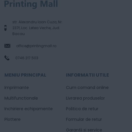
str. Alexandru Ioan Cuza, Nr.
237f, Loc. Letea Veche, Jud.
Bacau
office@printingmall.ro
0746.217.503
MENIU PRINCIPAL
INFORMATII UTILE
Imprimante
Cum comand online
Multifunctionale
Livrarea produselor
Inchiriere echipamente
Politica de retur
Plottere
Formular de retur
Garantii si service