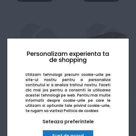
Personalizam experienta ta
de shopping
Utilizam tehnologii precum cookie-urile pe
site-ul nostru pentru a personaliza
continutul si a analiza traficul nostru. Faceti
clic mai jos pentru a consimti la utilizarea
WX-103 Waste Toner Box
WX-105 Waste Toner Box
acestei tehnologii pe web.
Pentru mai multe
original Konica Minolta
original pentru Bizhub C227 /
informatii despre cookie-urile pe care le
C287 / C257i
utilizam si optiunile tale privind cookie-urile,
de la:
de la:
te rugam sa vizitezi
Politica de cookies
216
Lei
233
Lei
28
92
Seteaza preferintele
Vezi mai mult
Vezi mai mult
Sunt de acord