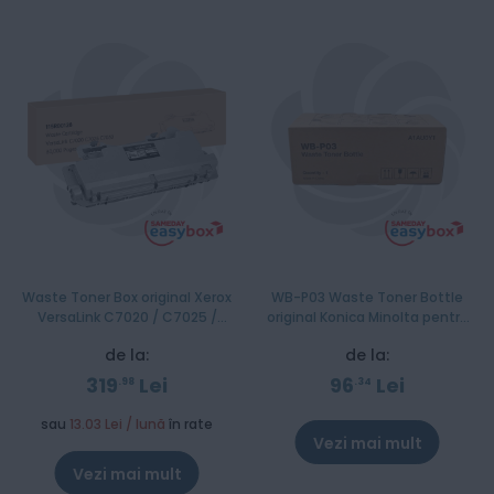
Waste Toner Box original Xerox
WB-P03 Waste Toner Bottle
VersaLink C7020 / C7025 /
original Konica Minolta pentru
C7030 / C7120 / C7125 / C7130
Bizhub C35
de la:
de la:
(115R00128), 30000 pagini
319
Lei
96
Lei
98
34
sau
13.03 Lei / lună
în rate
Vezi mai mult
Vezi mai mult
Stoc epuizat