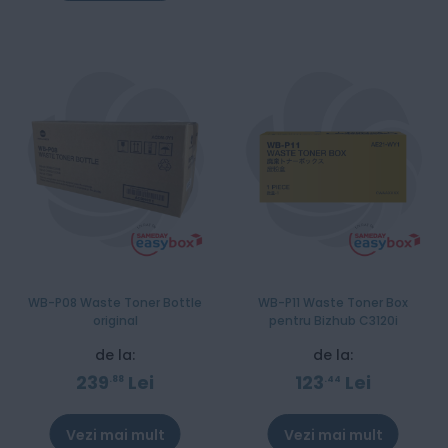
WB-P08 Waste Toner Bottle
WB-P11 Waste Toner Box
original
pentru Bizhub C3120i
de la:
de la:
239
Lei
123
Lei
88
44
Vezi mai mult
Vezi mai mult
Stoc epuizat