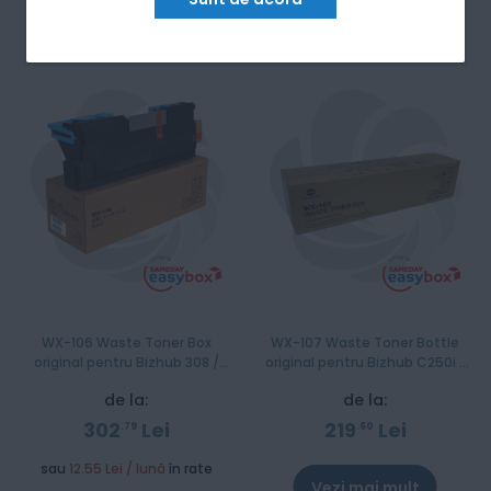
WX-106 Waste Toner Box
WX-107 Waste Toner Bottle
original pentru Bizhub 308 /
original pentru Bizhub C250i /
368 / 458 / 558 / 658
C300i / C360i / C450i / C550i
de la:
de la:
302
Lei
219
Lei
79
60
sau
12.55 Lei / lună
în rate
Vezi mai mult