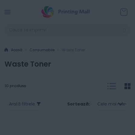
Coșul
Acasă
Consumabile
Waste Toner
Waste Toner
List
G
V
10
produse
a
Sortează
Arată filtrele