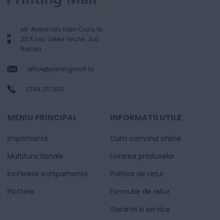
str. Alexandru Ioan Cuza, Nr.
237f, Loc. Letea Veche, Jud.
Bacau
office@printingmall.ro
0746.217.503
MENIU PRINCIPAL
INFORMATII UTILE
Imprimante
Cum comand online
Multifunctionale
Livrarea produselor
Inchiriere echipamente
Politica de retur
Plottere
Formular de retur
Garantii si service