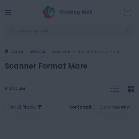
Coșul
Acasă
Birotica
Scannere
Scanner Format Mare
Scanner Format Mare
List
G
V
4
produse
a
Sortează
Arată filtrele