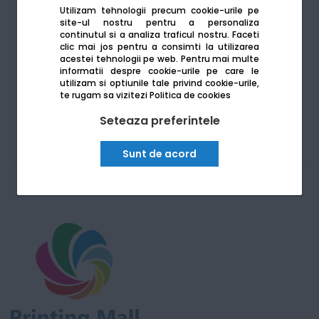
Vezi mai mult
Vezi mai mult
Stoc epuizat
Stoc epuizat
Utilizam tehnologii precum cookie-urile pe
site-ul nostru pentru a personaliza
continutul si a analiza traficul nostru. Faceti
clic mai jos pentru a consimti la utilizarea
acestei tehnologii pe web.
Pentru mai multe
informatii despre cookie-urile pe care le
utilizam si optiunile tale privind cookie-urile,
te rugam sa vizitezi
Politica de cookies
4
produse
Seteaza preferintele
Sunt de acord