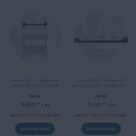
Evaluare:
100%
Canon Lm24 - Scanner A1
Canon LM36 - Scanner A0
pentru TM-240 / TM-255
pentru TM-340/ TM-350 / TM-
355
de la:
de la:
5580
Lei
7440
Lei
00
00
sau
156.59 Lei / lună
în rate
sau
207.96 Lei / lună
în rate
Vezi mai mult
Vezi mai mult