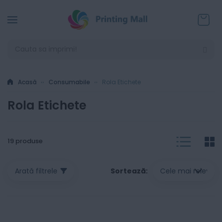
Coșul
Acasă
Consumabile
Rola Etichete
Rola Etichete
List
G
V
19
produse
a
Sortează
Arată filtrele