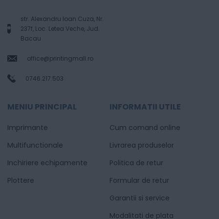
str. Alexandru Ioan Cuza, Nr.
237f, Loc. Letea Veche, Jud.
Bacau
office@printingmall.ro
0746.217.503
MENIU PRINCIPAL
INFORMATII UTILE
Imprimante
Cum comand online
Multifunctionale
Livrarea produselor
Inchiriere echipamente
Politica de retur
Plottere
Formular de retur
Garantii si service
Modalitati de plata