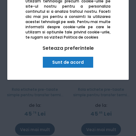
Utilizam tehnologii precum cookie-urile pe
site-ul nostru pentru a personaliza
continutul si a analiza traficul nostru. Faceti
clic mai jos pentru a consimti la utilizarea
acestei tehnologii pe web.
Pentru mai multe
informatii despre cookie-urile pe care le
utilizam si optiunile tale privind cookie-urile,
te rugam sa vizitezi
Politica de cookies
Seteaza preferintele
Sunt de acord
Rola etichete pre-taiate
Rola etichete pre-taiate
simple pentru transfer termic
simple pentru transfer termic
Brother BUS-1J074102-121
Brother BUS-1J150102-121
de la:
de la:
45
Lei
45
Lei
76
65
Vezi mai mult
Vezi mai mult
Stoc epuizat
Stoc epuizat