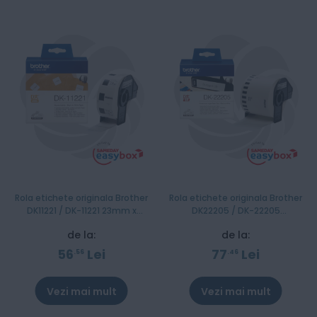
Rola etichete originala Brother
Rola etichete originala Brother
DK11221 / DK-11221 23mm x
DK22205 / DK-22205
23mm
Continuous Paper Tape,
de la:
de la:
62mm x 30.48m
56
Lei
77
Lei
56
46
Vezi mai mult
Vezi mai mult
Stoc epuizat