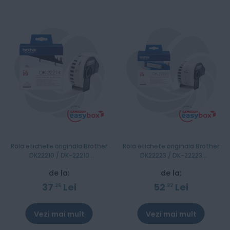
Rola etichete originala Brother
Rola etichete originala Brother
DK22210 / DK-22210
DK22223 / DK-22223
Continuous Paper Tape,
Continuous Paper Tape,
de la:
de la:
29mm x 30.48m
50mm x 30.48m
37
Lei
52
Lei
26
82
Vezi mai mult
Vezi mai mult
Stoc epuizat
Stoc epuizat