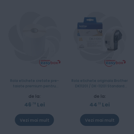
Rola etichete cretate pre-
Rola etichete originala Brother
taiate premium pentru
DK11201 / DK-11201 Standard
transfer termic Brother BCS-
Address Label 29mm x 90mm
de la:
de la:
1J150102-121
46
Lei
44
Lei
78
13
Vezi mai mult
Vezi mai mult
Stoc epuizat
Stoc epuizat