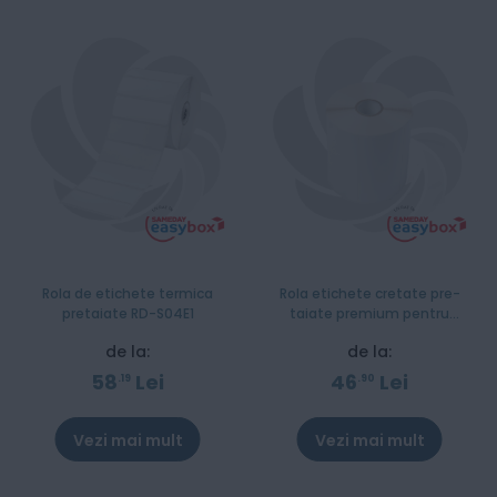
Rola de etichete termica
Rola etichete cretate pre-
pretaiate RD-S04E1
taiate premium pentru
transfer termic Brother BCS-
de la:
de la:
1J074102-121
58
Lei
46
Lei
19
90
Vezi mai mult
Vezi mai mult
Stoc epuizat
Stoc epuizat