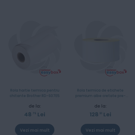
Rola hartie termica pentru
Rola termica de etichete
chitante Brother RD-S07E5
premium albe cretate pre-
taiate BCS-1J150102-203
de la:
de la:
48
Lei
128
Lei
75
51
Vezi mai mult
Vezi mai mult
Stoc epuizat
Stoc epuizat