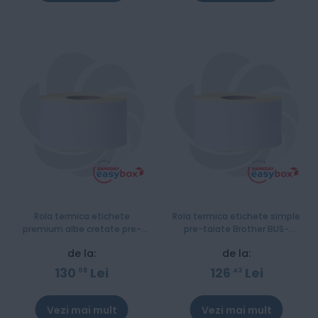
Rola termica etichete
Rola termica etichete simple
premium albe cretate pre-
pre-taiate Brother BUS-
taiate Brother BCS-1J074102-
1J074102-203
de la:
de la:
203
130
Lei
126
Lei
08
43
Vezi mai mult
Vezi mai mult
Stoc epuizat
Stoc epuizat