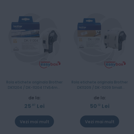
Rola etichete originala Brother
Rola etichete originala Brother
DK11204 / DK-11204 17x54mm
DK11209 / DK-11209 Small
400 etichete/rola
Address Label 29mm x 62mm
de la:
de la:
25
Lei
50
Lei
87
12
Vezi mai mult
Vezi mai mult
Stoc epuizat
Stoc epuizat