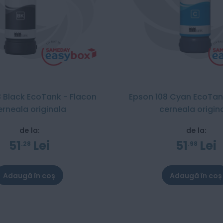
 Black EcoTank - Flacon
Epson 108 Cyan EcoTan
erneala originala
cerneala origin
de la:
de la:
51
Lei
51
Lei
28
98
Adaugă în coș
Adaugă în coș