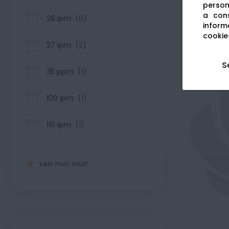
persona
a cons
26 ipm
6
informa
cookie-
27 ipm
2
S
35 ppm
1
100 ipm
1
110 ipm
1
vezi mai mult