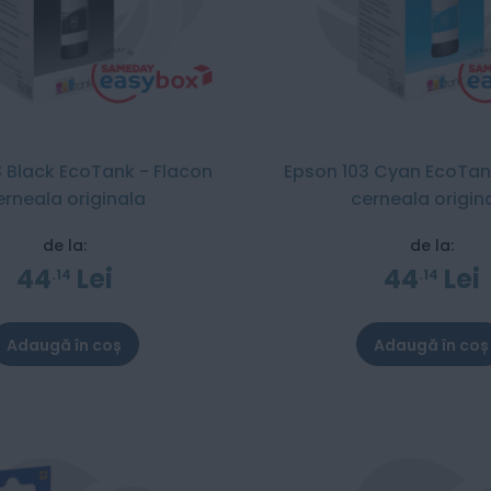
 Black EcoTank - Flacon
Epson 103 Cyan EcoTan
erneala originala
cerneala origin
de la:
de la:
44
Lei
44
Lei
14
14
Adaugă în coș
Adaugă în coș