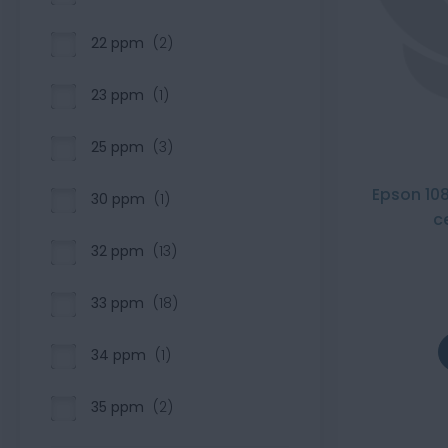
22 ppm
2
23 ppm
1
25 ppm
3
Epson 108
30 ppm
1
c
32 ppm
13
33 ppm
18
34 ppm
1
35 ppm
2