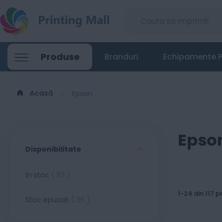
Produse
Branduri
Echipamente P
Acasă
Epson
Epso
Disponibilitate
produse
în stoc
82
1
-
24
din
117
p
produse
Stoc epuizat
35