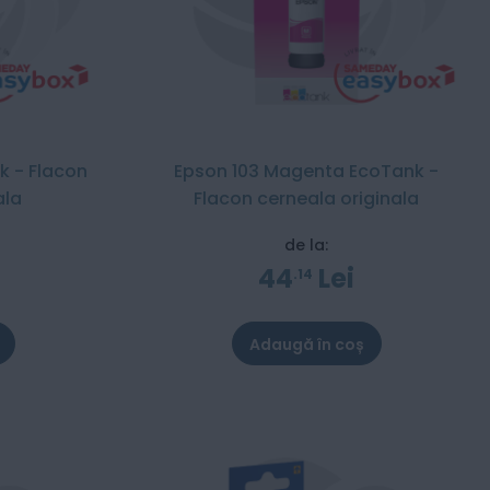
k - Flacon
Epson 103 Magenta EcoTank -
ala
Flacon cerneala originala
de la:
44
Lei
14
Adaugă în coș