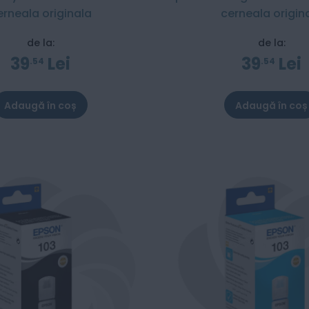
erneala originala
cerneala origin
de la:
de la:
39
Lei
39
Lei
54
54
Adaugă în coș
Adaugă în coș