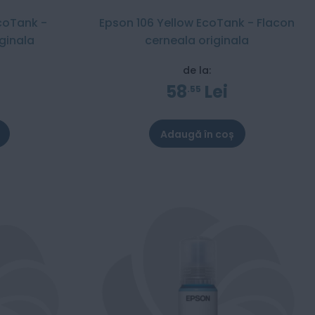
coTank -
Epson 106 Yellow EcoTank - Flacon
ginala
cerneala originala
de la:
58
Lei
55
Adaugă în coș