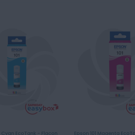
1 Cyan EcoTank - Flacon
Epson 101 Magenta EcoTa