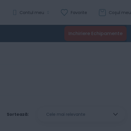
Contul meu
Favorite
Coșul meu
Inchiriere Echipamente
iew
id
Sortează
s