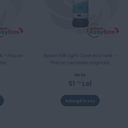
k - Flacon
Epson 108 Light Cyan EcoTank -
ala
Flacon cerneala originala
de la:
51
Lei
73
Adaugă în coș