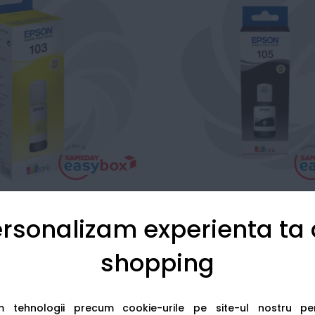
rsonalizam experienta ta
 Yellow EcoTank - Flacon
Epson 105 Black - Flaco
erneala originala
originala
shopping
de la:
de la:
44
Lei
85
Lei
14
99
am tehnologii precum cookie-urile pe site-ul nostru p