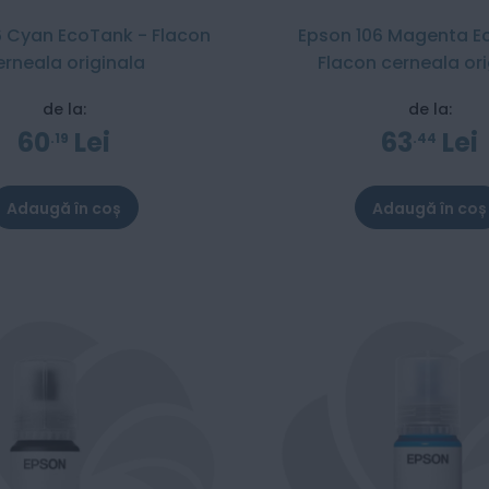
6 Cyan EcoTank - Flacon
Epson 106 Magenta E
erneala originala
Flacon cerneala ori
de la:
de la:
60
Lei
63
Lei
19
44
Adaugă în coș
Adaugă în coș