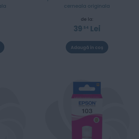
ala
cerneala originala
de la:
39
Lei
54
Adaugă în coș