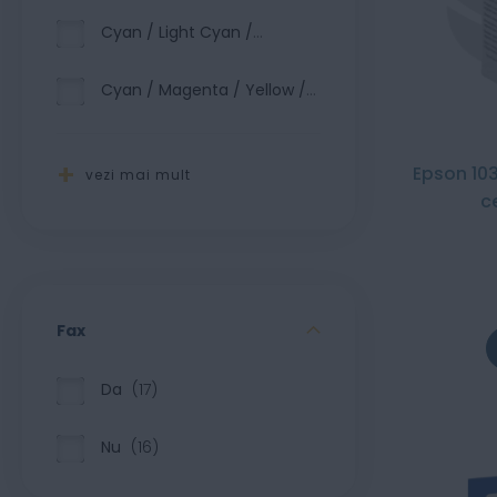
2
Cyan / Light Cyan /
Magenta / Light Magenta /
Yellow / Black
1
Cyan / Magenta / Yellow /
Black / Photo Black / Grey
1
Epson 103
vezi mai mult
c
Fax
Da
17
Nu
16