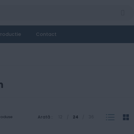
roductie
Contact
n
V
List
Gr
roduse
Arată
12
24
36
a