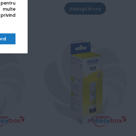
s pentru
Adaugă în coș
 multe
 privind
ord