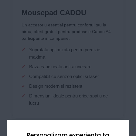
Mousepad CADOU
Un accesoriu esential pentru confortul tau la
birou, oferit gratuit pentru produsele Canon A4
participante in campanie.
Suprafata optimizata pentru precizie
maxima
Baza cauciucata anti-alunecare
Compatibil cu senzori optici si laser
Design modern si rezistent
Dimensiuni ideale pentru orice spatiu de
lucru
Personalizam experienta ta