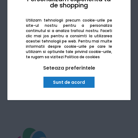
de shopping
Beneficiul se aplica automat produselor
achizitionate in perioada 01 - 31 Martie 2026.
Utilizam tehnologii precum cookie-urile pe
Vezi toate echipamentele
site-ul nostru pentru a personaliza
continutul si a analiza traficul nostru. Faceti
Canon aici!
clic mai jos pentru a consimti la utilizarea
acestei tehnologii pe web.
Pentru mai multe
informatii despre cookie-urile pe care le
utilizam si optiunile tale privind cookie-urile,
te rugam sa vizitezi
Politica de cookies
Seteaza preferintele
*Regulament campanie disponibil pe site. Campania este
valabila in perioada 01 - 31 Martie 2026 in limita stocului
Sunt de acord
disponibil. In caz de retur, produsul cadou trebuie restituit
conform regulamentului.