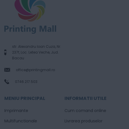
str. Alexandru Ioan Cuza, Nr.
237f, Loc. Letea Veche, Jud.
Bacau
office@printingmall.ro
0746.217.503
MENIU PRINCIPAL
INFORMATII UTILE
Imprimante
Cum comand online
Multifunctionale
Livrarea produselor