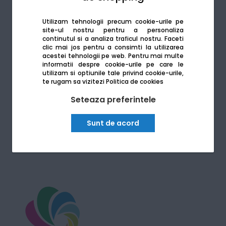
Utilizam tehnologii precum cookie-urile pe
Vezi toate multifunctionalele A3
site-ul nostru pentru a personaliza
disponibile
continutul si a analiza traficul nostru. Faceti
clic mai jos pentru a consimti la utilizarea
acestei tehnologii pe web.
Pentru mai multe
informatii despre cookie-urile pe care le
utilizam si optiunile tale privind cookie-urile,
te rugam sa vizitezi
Politica de cookies
Seteaza preferintele
*In caz de retur al produsului principal, se va returna
obligatoriu si produsul cadou conform regulamentului
Sunt de acord
campaniei Martie 2026.