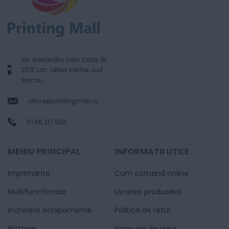
str. Alexandru Ioan Cuza, Nr.
237f, Loc. Letea Veche, Jud.
Bacau
office@printingmall.ro
0746.217.503
MENIU PRINCIPAL
INFORMATII UTILE
Imprimante
Cum comand online
Multifunctionale
Livrarea produselor
Inchiriere echipamente
Politica de retur
Plottere
Formular de retur