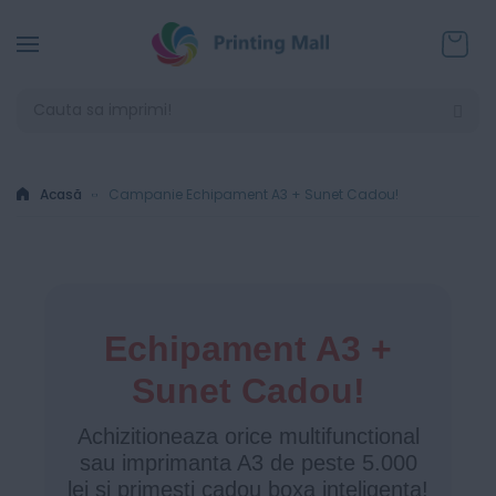
Coșul
Acasă
Campanie Echipament A3 + Sunet Cadou!
Echipament A3 +
Sunet Cadou!
Achizitioneaza orice multifunctional
sau imprimanta A3 de peste 5.000
lei si primesti cadou boxa inteligenta!