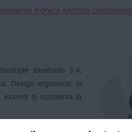
pamente Konica Minolta disponibile 
hnologie Bluetooth 5.4,
nica. Design ergonomic in
exterior si rezistenta la
carcasa de incarcare