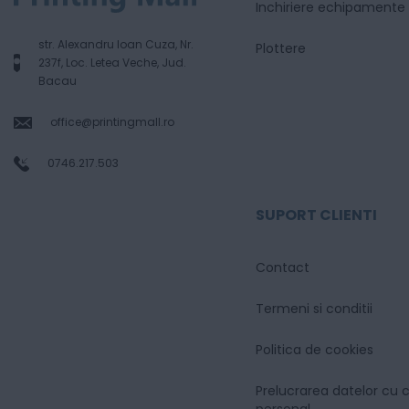
Inchiriere echipamente
str. Alexandru Ioan Cuza, Nr.
Plottere
237f, Loc. Letea Veche, Jud.
Bacau
office@printingmall.ro
0746.217.503
SUPORT CLIENTI
Contact
Termeni si conditii
Politica de cookies
Prelucrarea datelor cu 