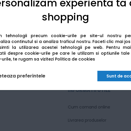
rsonalizam experienta ta
 actiune de 20m
shopping
iratie
spuns 60-20000 Hz
am tehnologii precum cookie-urile pe site-ul nostru p
liza continutul si a analiza traficul nostru. Faceti clic mai jo
imti la utilizarea acestei tehnologii pe web.
Pentru mai
tii despre cookie-urile pe care le utilizam si optiunile tale
urile, te rugam sa vizitezi
Politica de cookies
eteaza preferintele
Sunt de ac
INFORMATII UTILE
Cum comand online
Livrarea produselor