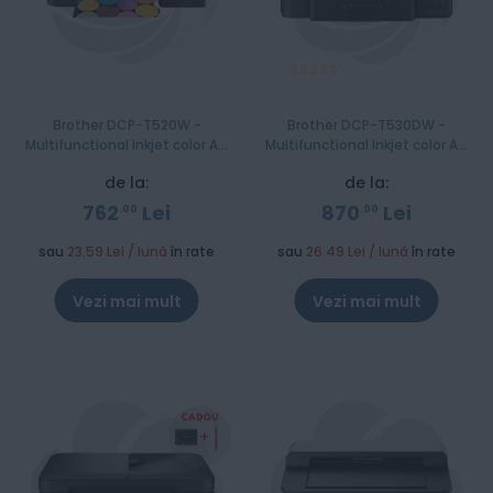
Evaluare:
100%
Brother DCP-T520W -
Brother DCP-T530DW -
Multifunctional Inkjet color A4
Multifunctional Inkjet color A4
InkBenefit Plus
InkBenefit Plus
de la:
de la:
762
Lei
870
Lei
00
00
sau
23.59 Lei / lună
în rate
sau
26.49 Lei / lună
în rate
Vezi mai mult
Vezi mai mult