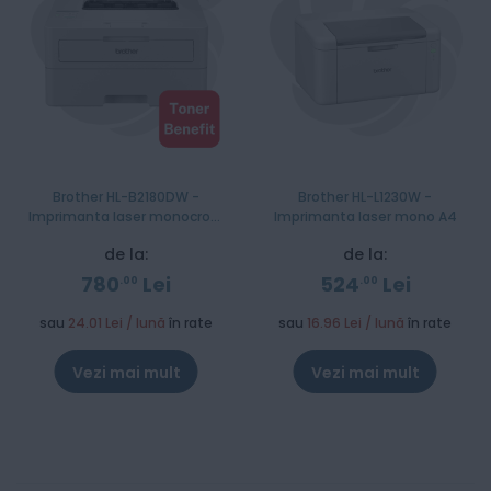
Brother HL-B2180DW -
Brother HL-L1230W -
Imprimanta laser monocrom
Imprimanta laser mono A4
A4 TonerBenefit
de la:
de la:
780
Lei
524
Lei
00
00
sau
24.01 Lei / lună
în rate
sau
16.96 Lei / lună
în rate
Vezi mai mult
Vezi mai mult