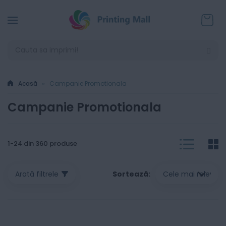
Coșul
Acasă
Campanie Promotionala
Campanie Promotionala
List
G
V
1
-
24
din
360
produse
a
Sortează
Arată filtrele