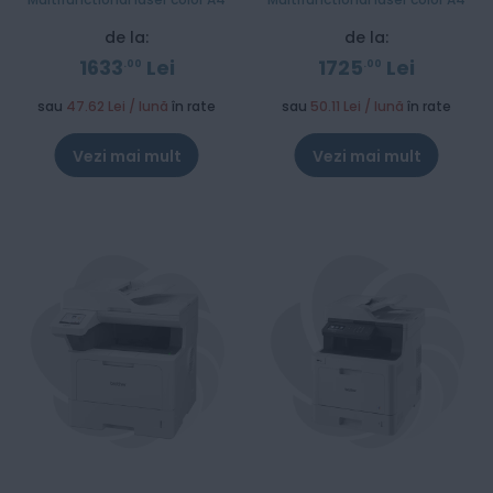
de la:
de la:
1633
Lei
1725
Lei
00
00
sau
47.62 Lei / lună
în rate
sau
50.11 Lei / lună
în rate
Vezi mai mult
Vezi mai mult
Stoc epuizat