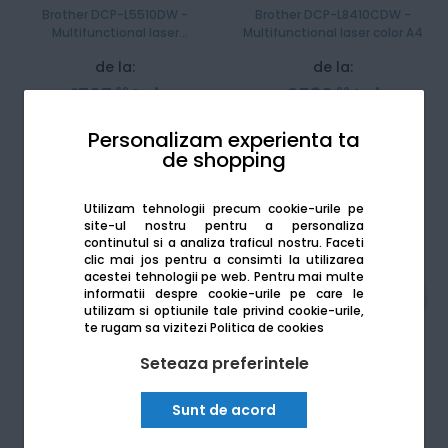
Brother DCP-L5510DW -
Brother DCP-L8410CDW -
Multifunctional laser
Multifunctional laser color A4
monocrom A4
de la:
de la:
1707
Lei
2530
Lei
00
00
sau
49.70 Lei / lună
în rate
sau
72.34 Lei / lună
în rate
Personalizam experienta ta
de shopping
Vezi mai mult
Vezi mai mult
Stoc epuizat
Utilizam tehnologii precum cookie-urile pe
site-ul nostru pentru a personaliza
continutul si a analiza traficul nostru. Faceti
clic mai jos pentru a consimti la utilizarea
acestei tehnologii pe web.
Pentru mai multe
informatii despre cookie-urile pe care le
utilizam si optiunile tale privind cookie-urile,
te rugam sa vizitezi
Politica de cookies
Seteaza preferintele
Sunt de acord