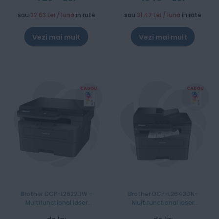
sau
22.63 Lei / lună
în rate
sau
31.47 Lei / lună
în rate
Vezi mai mult
Vezi mai mult
Brother DCP-L2622DW -
Brother DCP-L2640DN-
Multifunctional laser
Multifunctional laser
monocrom A4
monocrom A4