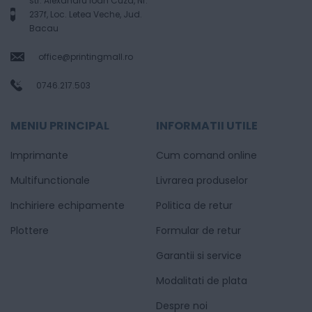
str. Alexandru Ioan Cuza, Nr.
237f, Loc. Letea Veche, Jud.
Bacau
office@printingmall.ro
0746.217.503
MENIU PRINCIPAL
INFORMATII UTILE
Imprimante
Cum comand online
Multifunctionale
Livrarea produselor
Inchiriere echipamente
Politica de retur
Plottere
Formular de retur
Garantii si service
Modalitati de plata
Despre noi