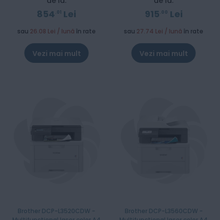
de la:
de la:
854
Lei
915
Lei
01
00
sau
26.08 Lei / lună
în rate
sau
27.74 Lei / lună
în rate
Vezi mai mult
Vezi mai mult
Brother DCP-L3520CDW -
Brother DCP-L3560CDW -
Multifunctional laser color A4
Multifunctional laser color A4