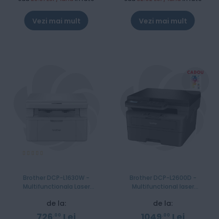
Vezi mai mult
Vezi mai mult
Evaluare:
100%
Brother DCP-L1630W -
Brother DCP-L2600D -
Multifunctionala Laser
Multifunctional laser
Monocrom A4
monocrom A4
de la:
de la:
726
Lei
1049
Lei
00
00