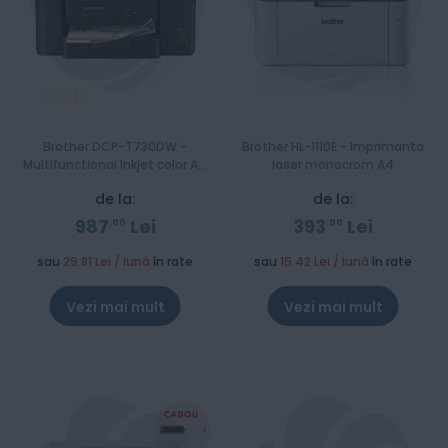
Evaluare:
100%
Brother DCP-T730DW -
Brother HL-1110E - Imprimanta
Multifunctional Inkjet color A4
laser monocrom A4
InkBenefit Plus
de la:
de la:
987
Lei
393
Lei
00
00
sau
29.81 Lei / lună
în rate
sau
15.42 Lei / lună
în rate
Vezi mai mult
Vezi mai mult