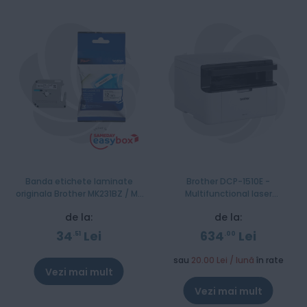
Banda etichete laminate
Brother DCP-1510E -
originala Brother MK231BZ / M-
Multifunctional laser
K231BZ 12mm
monocrom A4
de la:
de la:
34
Lei
634
Lei
51
00
sau
20.00 Lei / lună
în rate
Vezi mai mult
Stoc epuizat
Vezi mai mult