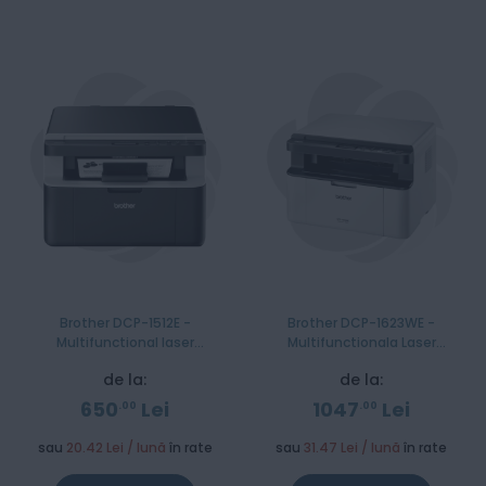
Brother DCP-1512E -
Brother DCP-1623WE -
Multifunctional laser
Multifunctionala Laser
monocrom A4
Monocrom A4
de la:
de la:
650
Lei
1047
Lei
00
00
sau
20.42 Lei / lună
în rate
sau
31.47 Lei / lună
în rate