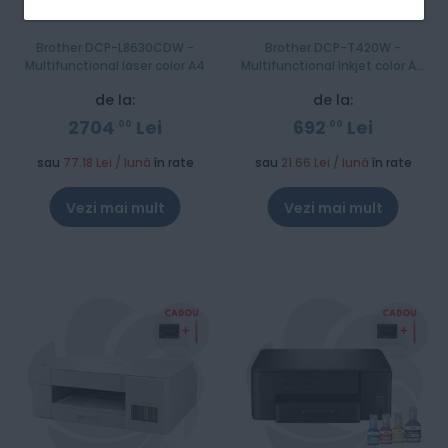
Brother DCP-L8630CDW -
Brother DCP-T420W -
Multifunctional laser color A4
Multifunctional Inkjet color A4
InkBenefit Plus
de la:
de la:
2704
Lei
692
Lei
00
00
sau
77.18 Lei / lună
în rate
sau
21.66 Lei / lună
în rate
Vezi mai mult
Vezi mai mult