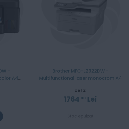
DW -
Brother MFC-L2922DW -
 color A4
Multifunctional laser monocrom A4
s
de la:
1764
Lei
00
Stoc epuizat