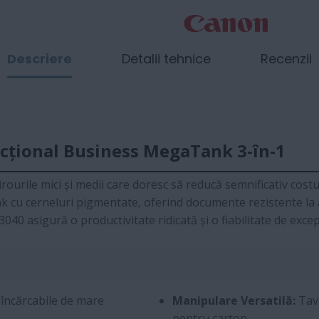
Descriere
Detalii tehnice
Recenzii
cțional Business MegaTank 3-în-1
rourile mici și medii care doresc să reducă semnificativ cost
nk cu cerneluri pigmentate, oferind documente rezistente la
40 asigură o productivitate ridicată și o fiabilitate de excep
încărcabile de mare
Manipulare Versatilă:
Tavă
pentru carton