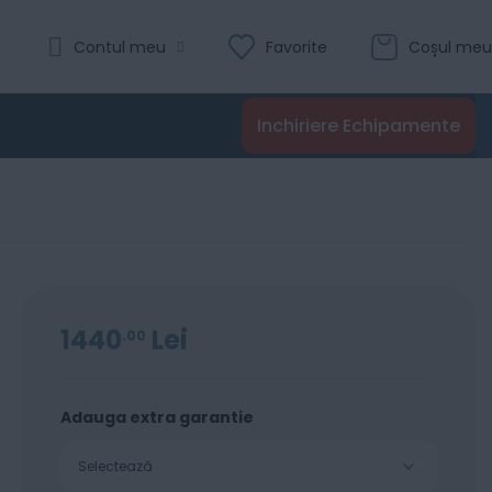
Evaluare:
Contul meu
Favorite
Coșul meu
100
100
% of
1
Recenzie
Inchiriere Echipamente
Adaugă în coș
1440
Lei
00
Adauga extra garantie
Selectează