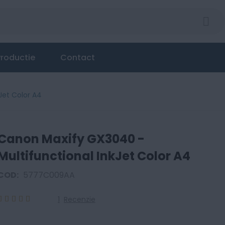
nkJet Color A4
roductie
Contact
Jet Color A4
Canon Maxify GX3040 -
Multifunctional InkJet Color A4
COD:
5777C009AA
1
Recenzie
100
100
% of