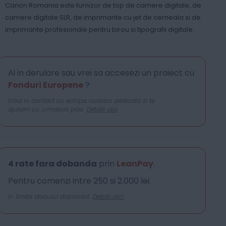
Canon Romania este furnizor de top de camere digitale, de
camere digitale SLR, de imprimante cu jet de cerneala si de
imprimante profesionale pentru birou si tipografii digitale.
Ai in derulare sau vrei sa accesezi un proiect cu
Fonduri Europene
?
Intra in contact cu echipa noastra dedicata si te
ajutam cu urmatorii pasi.
Detalii aici
4 rate fara dobanda
prin
LeanPay
.
Pentru comenzi intre 250 si 2.000 lei.
In limita stocului disponibil.
Detalii aici