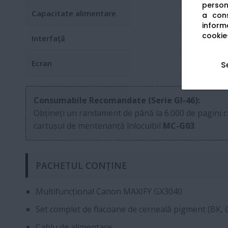
persona
Capacitate alimentare
a cons
informa
cookie-
Interfață
Ecran
S
Consumabile Recomandate (Serie GI-46):
Obțineți un randament de până la 6.000 de pagini 
cartușul de mentenanță înlocuibil
MC-G03
.
PACHETUL CONȚINE
Multifuncțional Canon MAXIFY GX3040
Set complet de flacoane de cerneală pigment (BK, C
Cablu de alimentare