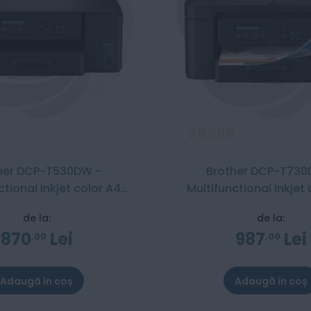
Evaluare:
%
100%
her DCP-T530DW -
Brother DCP-T730
ctional Inkjet color A4
Multifunctional Inkjet
InkBenefit Plus
InkBenefit Plu
de la:
de la:
870
Lei
987
Lei
00
00
Adaugă în coș
Adaugă în coș