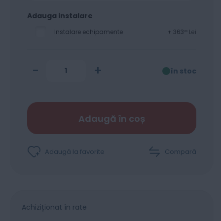
Adauga instalare
Instalare echipamente
+
363
Lei
00
-
+
în stoc
Adaugă în coș
Adaugă la favorite
Compară
Achiziționat în rate