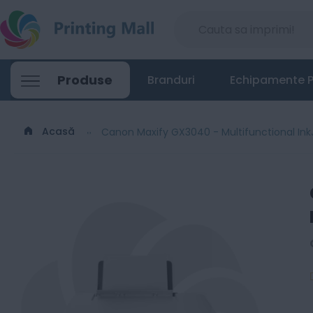
Canon Maxify GX3040 - Multifunctional I
Produse
Branduri
Echipamente P
1440
Lei
00
Acasă
Canon Maxify GX3040 - Multifunctional Ink