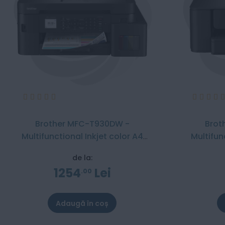
Evaluare:
Evaluare:
100%
100
Brother MFC-T930DW -
Brot
Multifunctional Inkjet color A4
Multifun
InkBenefit Plus
de la:
1254
Lei
00
Adaugă în coș