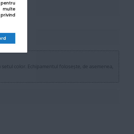
s pentru
 multe
 privind
ord
u setul color. Echipamentul folosește, de asemenea,