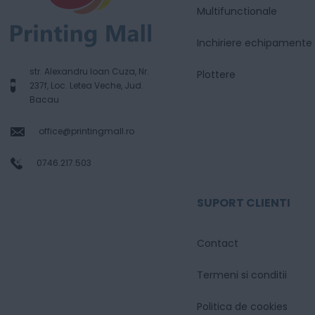
Multifunctionale
Inchiriere echipamente
str. Alexandru Ioan Cuza, Nr.
Plottere
237f, Loc. Letea Veche, Jud.
Bacau
office@printingmall.ro
0746.217.503
SUPORT CLIENTI
Contact
Termeni si conditii
Politica de cookies