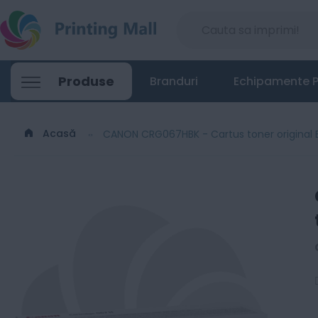
Produse
Branduri
Echipamente P
Acasă
CANON CRG067HBK - Cartus toner original B