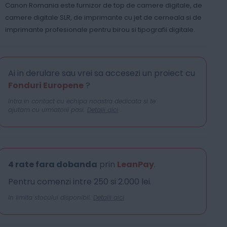
Canon Romania este furnizor de top de camere digitale, de
camere digitale SLR, de imprimante cu jet de cerneala si de
imprimante profesionale pentru birou si tipografii digitale.
Ai in derulare sau vrei sa accesezi un proiect cu
Fonduri Europene
?
Intra in contact cu echipa noastra dedicata si te
ajutam cu urmatorii pasi.
Detalii aici
4 rate fara dobanda
prin
LeanPay
.
Pentru comenzi intre 250 si 2.000 lei.
In limita stocului disponibil.
Detalii aici