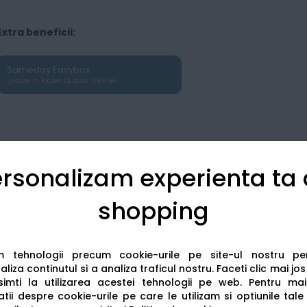
Extra beneficii:
Sameday Easybox
Livrare în locker la doar 11.99 lei
rsonalizam experienta ta
shopping
Detalii tehnice
Recenzii
am tehnologii precum cookie-urile pe site-ul nostru p
liza continutul si a analiza traficul nostru. Faceti clic mai jo
imti la utilizarea acestei tehnologii pe web.
Pentru mai
tii despre cookie-urile pe care le utilizam si optiunile tale