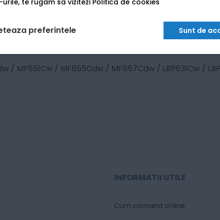
urile, te rugam sa vizitezi
Politica de cookies
eteaza preferintele
Sunt de ac
dw / MF651Cw / MF655Cdw / MF657Cdw / LBP631Cw / L
INFORMATII UTILE
Cum comand online