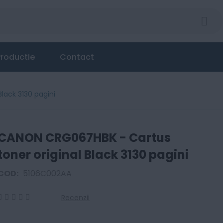
roductie
Contact
lack 3130 pagini
CANON CRG067HBK - Cartus
toner original Black 3130 pagini
COD:
5106C002AA
Recenzii
0
100
% of