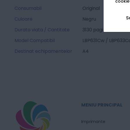
cookie-
Consumabil
Original
S
Culoare
Negru
Durata viata / Cantitate
3130 pagini
Model Compatibil
LBP631Cw / LBP633C
Destinat echipamentelor
A4
MENIU PRINCIPAL
Imprimante