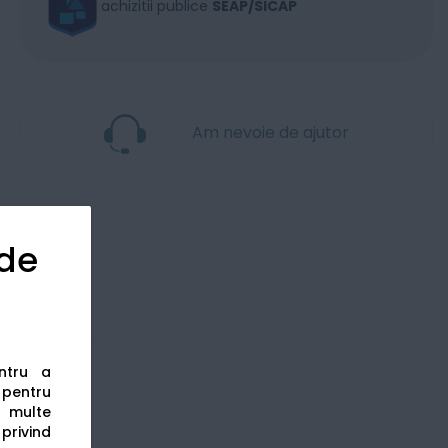
achizitii publice
SEAP/SICAP
Am nevoie de ajutor
 de
entru a
s pentru
 multe
 privind