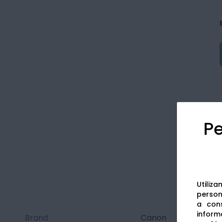
Pe
Utiliz
persona
a cons
informa
Brand
Canon