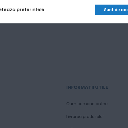
eteaza preferintele
Sunt de ac
INFORMATII UTILE
Cum comand online
Livrarea produselor