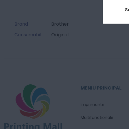
S
Brand
Brother
Consumabil
Original
MENIU PRINCIPAL
Imprimante
Multifunctionale