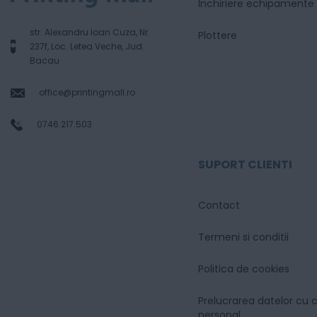
Inchiriere echipamente
str. Alexandru Ioan Cuza, Nr.
Plottere
237f, Loc. Letea Veche, Jud.
Bacau
office@printingmall.ro
0746.217.503
SUPORT CLIENTI
Contact
Termeni si conditii
Politica de cookies
Prelucrarea datelor cu 
personal