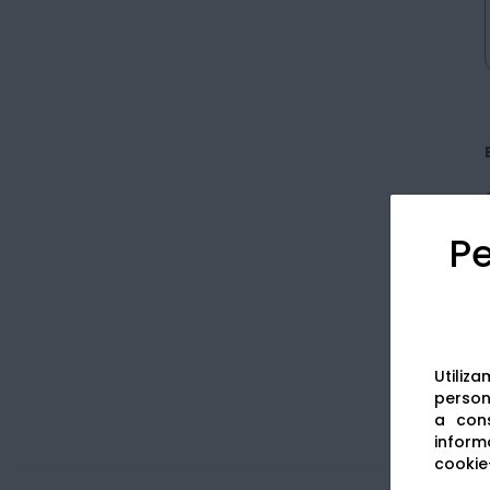
Pe
Utiliz
persona
a cons
informa
cookie-