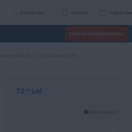
Contul meu
Favorite
Coșul meu
Inchiriere Echipamente
 Brother TZES231 / TZE-S231 12mm x 8m
73
Lei
94
Stoc epuizat