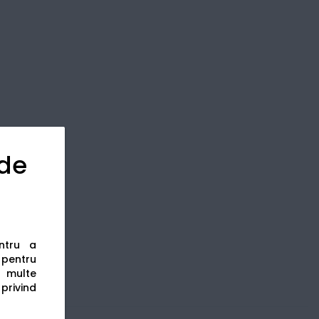
 de
entru a
s pentru
 multe
 privind