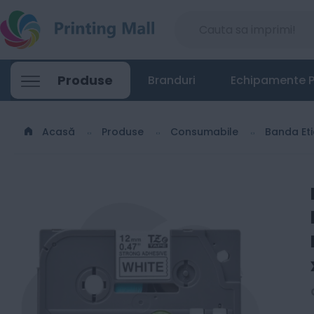
Produse
Branduri
Echipamente P
Acasă
Produse
Consumabile
Banda Et