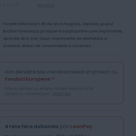
Recenzii
0
100
% of
Fondat initial acum 115 de ani in Nagoya, Japonia, grupul
Brother furnizeaza produse si solutii printre care imprimante,
aparate all in one, faxuri, imprimante de etichetare si
scanere, alaturi de consumabile si accesorii.
Ai in derulare sau vrei sa accesezi un proiect cu
Fonduri Europene
?
Intra in contact cu echipa noastra dedicata si te
ajutam cu urmatorii pasi.
Detalii aici
4 rate fara dobanda
prin
LeanPay
.