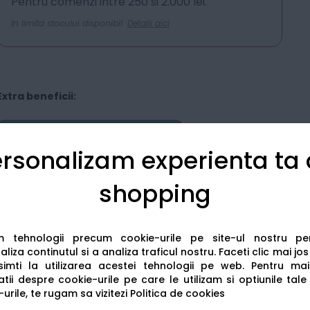
Pentru comenzi intre 250 si 2.000 lei.
In limita stocului disponibil.
Detalii aici
Extra beneficii:
Sameday Easybox
Livrare în locker la doar 11.99 lei
rsonalizam experienta ta
shopping
am tehnologii precum cookie-urile pe site-ul nostru p
liza continutul si a analiza traficul nostru. Faceti clic mai jo
imti la utilizarea acestei tehnologii pe web.
Pentru mai
Detalii tehnice
Recenzii
tii despre cookie-urile pe care le utilizam si optiunile tale
urile, te rugam sa vizitezi
Politica de cookies