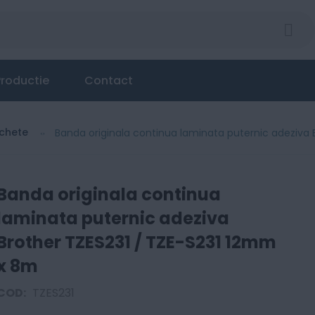
roductie
Contact
ichete
Banda originala continua laminata puternic adeziva
Banda originala continua
laminata puternic adeziva
Brother TZES231 / TZE-S231 12mm
x 8m
COD:
TZES231