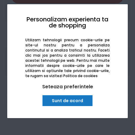
Adaugă la favorite
Compară
Personalizam experienta ta
de shopping
Utilizam tehnologii precum cookie-urile pe
site-ul nostru pentru a personaliza
continutul si a analiza traficul nostru. Faceti
clic mai jos pentru a consimti la utilizarea
Produsele sunt disponibile pe platforma de
acestei tehnologii pe web.
Pentru mai multe
achizitii publice
SEAP/SICAP
informatii despre cookie-urile pe care le
utilizam si optiunile tale privind cookie-urile,
te rugam sa vizitezi
Politica de cookies
Seteaza preferintele
Am nevoie de ajutor
Sunt de acord