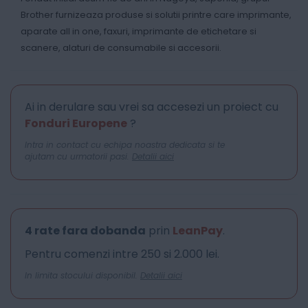
Brother furnizeaza produse si solutii printre care imprimante,
aparate all in one, faxuri, imprimante de etichetare si
scanere, alaturi de consumabile si accesorii.
Ai in derulare sau vrei sa accesezi un proiect cu
Fonduri Europene
?
Intra in contact cu echipa noastra dedicata si te
ajutam cu urmatorii pasi.
Detalii aici
4 rate fara dobanda
prin
LeanPay
.
Pentru comenzi intre 250 si 2.000 lei.
In limita stocului disponibil.
Detalii aici