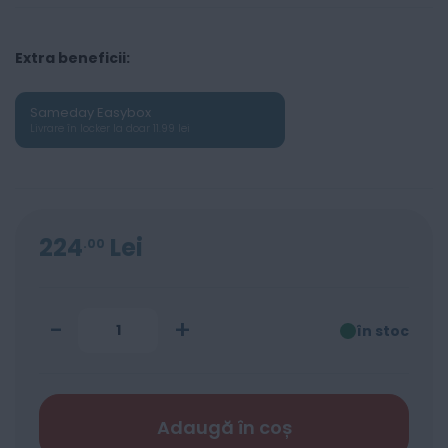
Extra beneficii:
Sameday Easybox
Livrare în locker la doar 11.99 lei
224
Lei
00
-
+
în stoc
Adaugă în coș