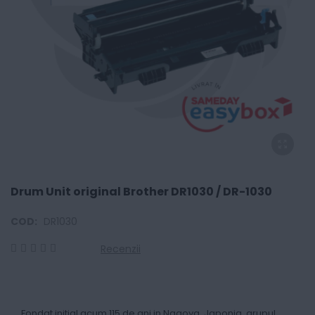
Drum Unit original Brother DR1030 / DR-1030
COD:
DR1030
Recenzii
0
100
% of
Fondat initial acum 115 de ani in Nagoya, Japonia, grupul