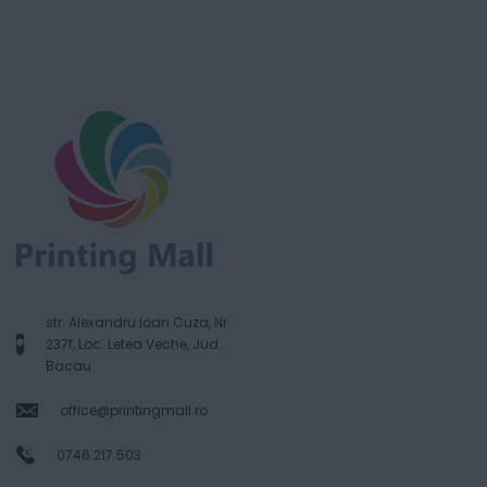
str. Alexandru Ioan Cuza, Nr.
237f, Loc. Letea Veche, Jud.
Bacau
office@printingmall.ro
0746.217.503