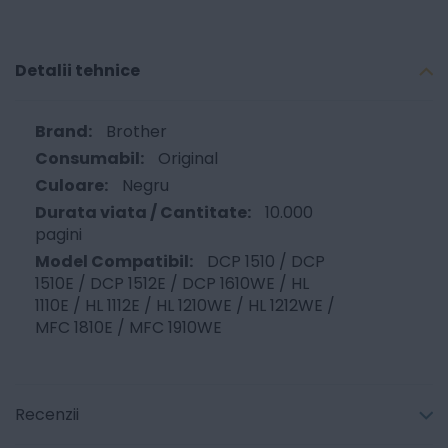
Detalii tehnice
Brother
Original
Negru
10.000
pagini
DCP 1510 / DCP
1510E / DCP 1512E / DCP 1610WE / HL
1110E / HL 1112E / HL 1210WE / HL 1212WE /
MFC 1810E / MFC 1910WE
Recenzii