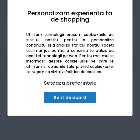
Personalizam experienta ta
Adaugă la favorite
Compară
de shopping
Utilizam tehnologii precum cookie-urile pe
site-ul nostru pentru a personaliza
continutul si a analiza traficul nostru. Faceti
clic mai jos pentru a consimti la utilizarea
acestei tehnologii pe web.
Pentru mai multe
Produsele sunt disponibile pe platforma de
informatii despre cookie-urile pe care le
achizitii publice
SEAP/SICAP
utilizam si optiunile tale privind cookie-urile,
te rugam sa vizitezi
Politica de cookies
Seteaza preferintele
Sunt de acord
Am nevoie de ajutor