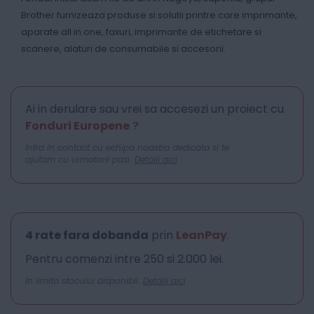
Brother furnizeaza produse si solutii printre care imprimante,
aparate all in one, faxuri, imprimante de etichetare si
scanere, alaturi de consumabile si accesorii.
Ai in derulare sau vrei sa accesezi un proiect cu
Fonduri Europene
?
Intra in contact cu echipa noastra dedicata si te
ajutam cu urmatorii pasi.
Detalii aici
4 rate fara dobanda
prin
LeanPay
.
Pentru comenzi intre 250 si 2.000 lei.
In limita stocului disponibil.
Detalii aici