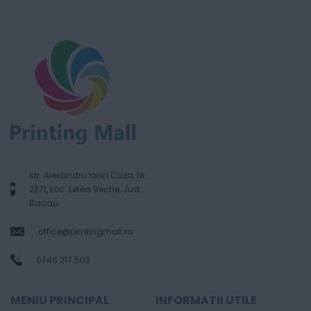
str. Alexandru Ioan Cuza, Nr.
237f, Loc. Letea Veche, Jud.
Bacau
office@printingmall.ro
0746.217.503
MENIU PRINCIPAL
INFORMATII UTILE