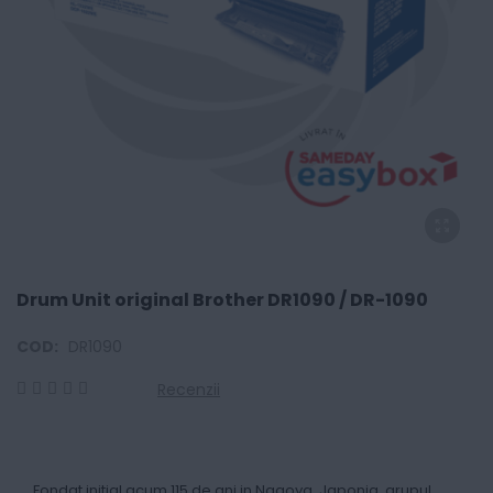
Drum Unit original Brother DR1090 / DR-1090
COD:
DR1090
Recenzii
0
100
% of
Fondat initial acum 115 de ani in Nagoya, Japonia, grupul