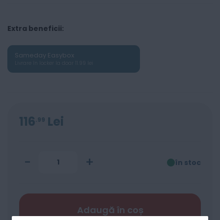
Extra beneficii:
Sameday Easybox
Livrare în locker la doar 11.99 lei
116
Lei
99
-
+
în stoc
Adaugă în coș