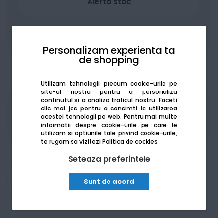
Alertă stoc
Adaugă la favorite
Compară
Personalizam experienta ta
de shopping
Utilizam tehnologii precum cookie-urile pe
site-ul nostru pentru a personaliza
continutul si a analiza traficul nostru. Faceti
Produsele sunt disponibile pe platforma de
clic mai jos pentru a consimti la utilizarea
acestei tehnologii pe web.
Pentru mai multe
achizitii publice
SEAP/SICAP
informatii despre cookie-urile pe care le
utilizam si optiunile tale privind cookie-urile,
te rugam sa vizitezi
Politica de cookies
Seteaza preferintele
Am nevoie de ajutor
Sunt de acord