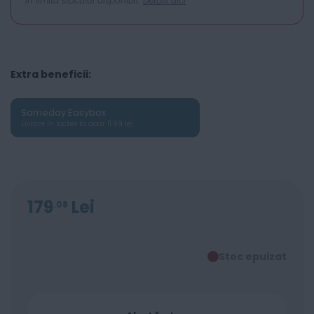
In limita stocului disponibil.
Detalii aici
Extra beneficii:
Sameday Easybox
Livrare în locker la doar 11.99 lei
179
Lei
08
Stoc epuizat