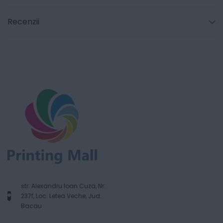
Recenzii
str. Alexandru Ioan Cuza, Nr.
237f, Loc. Letea Veche, Jud.
Bacau