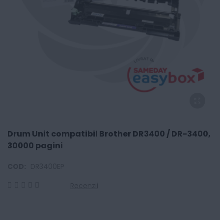
Drum Unit compatibil Brother DR3400 / DR-3400,
30000 pagini
COD:
DR3400EP
Recenzii
0
100
% of