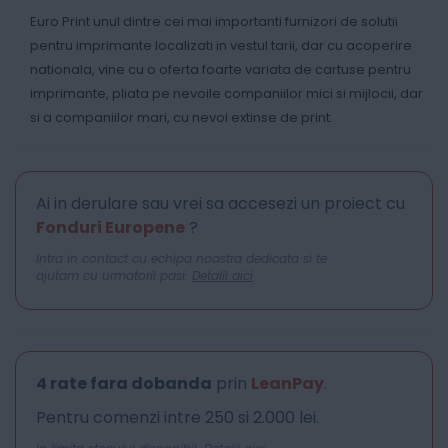
Euro Print unul dintre cei mai importanti furnizori de solutii
pentru imprimante localizati in vestul tarii, dar cu acoperire
nationala, vine cu o oferta foarte variata de cartuse pentru
imprimante, pliata pe nevoile companiilor mici si mijlocii, dar
si a companiilor mari, cu nevoi extinse de print.
Ai in derulare sau vrei sa accesezi un proiect cu
Fonduri Europene
?
Intra in contact cu echipa noastra dedicata si te
ajutam cu urmatorii pasi.
Detalii aici
4 rate fara dobanda
prin
LeanPay
.
Pentru comenzi intre 250 si 2.000 lei.