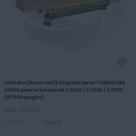
Cilindru (Drum Unit) Original Xerox® 113R00780
CMYK pentru VersaLink C7020 / C7025 / C7030
(87000 pagini)
COD:
113R00780
Recenzii
0
100
% of