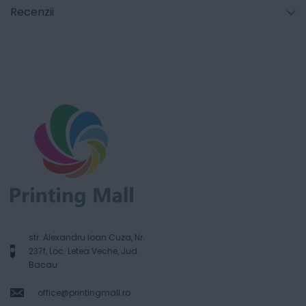
Recenzii
str. Alexandru Ioan Cuza, Nr.
237f, Loc. Letea Veche, Jud.
Bacau
office@printingmall.ro