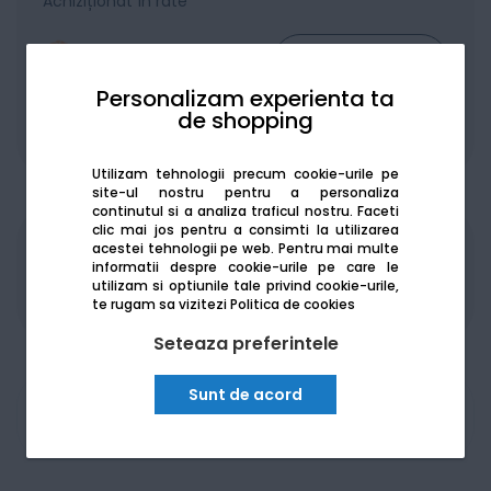
Achiziționat în rate
Personalizam experienta ta
de shopping
De la:
386.67
Lei / lună
Vezi detalii
Utilizam tehnologii precum cookie-urile pe
site-ul nostru pentru a personaliza
continutul si a analiza traficul nostru. Faceti
clic mai jos pentru a consimti la utilizarea
acestei tehnologii pe web.
Pentru mai multe
Produsele sunt disponibile pe platforma de
informatii despre cookie-urile pe care le
achizitii publice
SEAP/SICAP
utilizam si optiunile tale privind cookie-urile,
te rugam sa vizitezi
Politica de cookies
Seteaza preferintele
Sunt de acord
Am nevoie de ajutor