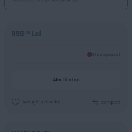
In limita stocului disponibil.
Detalii aici
998
Lei
25
Stoc epuizat
Alertă stoc
Adaugă la favorite
Compară