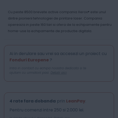
Cu peste 8500 brevete active compania Xerox® este unul
dintre pionierii tehnologiei de printare laser. Compania
opereaza in peste 160 tari si ofera de la echipamente pentru
home-use la echipamente de productie digitala.
Ai in derulare sau vrei sa accesezi un proiect cu
Fonduri Europene
?
Intra in contact cu echipa noastra dedicata si te
ajutam cu urmatorii pasi.
Detalii aici
4 rate fara dobanda
prin
LeanPay
.
Pentru comenzi intre 250 si 2.000 lei.