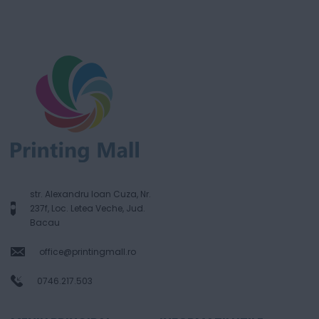
str. Alexandru Ioan Cuza, Nr.
237f, Loc. Letea Veche, Jud.
Bacau
office@printingmall.ro
0746.217.503