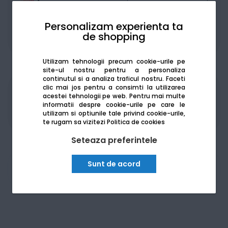
Personalizam experienta ta
de shopping
De la:
470.09
Lei / lună
Vezi detalii
Utilizam tehnologii precum cookie-urile pe
site-ul nostru pentru a personaliza
continutul si a analiza traficul nostru. Faceti
clic mai jos pentru a consimti la utilizarea
Produsele sunt disponibile pe platforma de
acestei tehnologii pe web.
Pentru mai multe
achizitii publice
SEAP/SICAP
informatii despre cookie-urile pe care le
utilizam si optiunile tale privind cookie-urile,
te rugam sa vizitezi
Politica de cookies
Seteaza preferintele
Sunt de acord
Am nevoie de ajutor