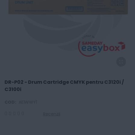
DR-P02 - Drum Cartridge CMYK pentru C3120i /
C3100i
COD:
AE1WWY1
Recenzii
0
100
% of