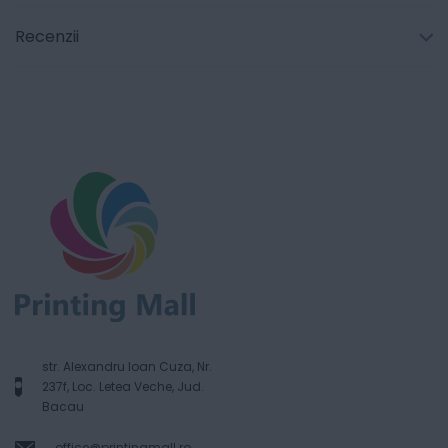
Recenzii
str. Alexandru Ioan Cuza, Nr.
237f, Loc. Letea Veche, Jud.
Bacau
office@printingmall.ro