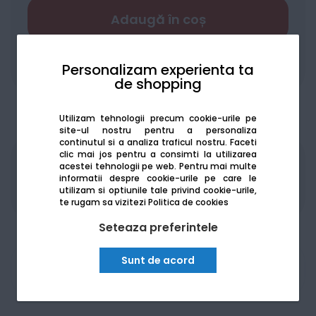
Adaugă în coș
Adaugă la favorite
Compară
Personalizam experienta ta
de shopping
Utilizam tehnologii precum cookie-urile pe
site-ul nostru pentru a personaliza
continutul si a analiza traficul nostru. Faceti
clic mai jos pentru a consimti la utilizarea
Produsele sunt disponibile pe platforma de
acestei tehnologii pe web.
Pentru mai multe
informatii despre cookie-urile pe care le
achizitii publice
SEAP/SICAP
utilizam si optiunile tale privind cookie-urile,
te rugam sa vizitezi
Politica de cookies
Seteaza preferintele
Sunt de acord
Am nevoie de ajutor