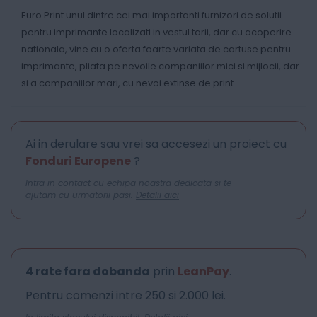
Euro Print unul dintre cei mai importanti furnizori de solutii
pentru imprimante localizati in vestul tarii, dar cu acoperire
nationala, vine cu o oferta foarte variata de cartuse pentru
imprimante, pliata pe nevoile companiilor mici si mijlocii, dar
si a companiilor mari, cu nevoi extinse de print.
Ai in derulare sau vrei sa accesezi un proiect cu
Fonduri Europene
?
Intra in contact cu echipa noastra dedicata si te
ajutam cu urmatorii pasi.
Detalii aici
4 rate fara dobanda
prin
LeanPay
.
Pentru comenzi intre 250 si 2.000 lei.