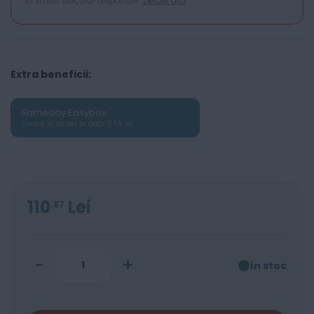
In limita stocului disponibil.
Detalii aici
Extra beneficii:
Sameday Easybox
Livrare în locker la doar 11.99 lei
110
Lei
87
-
+
în stoc