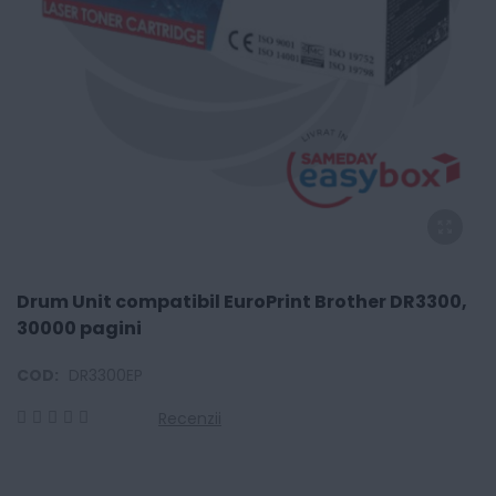
Drum Unit compatibil EuroPrint Brother DR3300,
30000 pagini
COD:
DR3300EP
Recenzii
0
100
% of