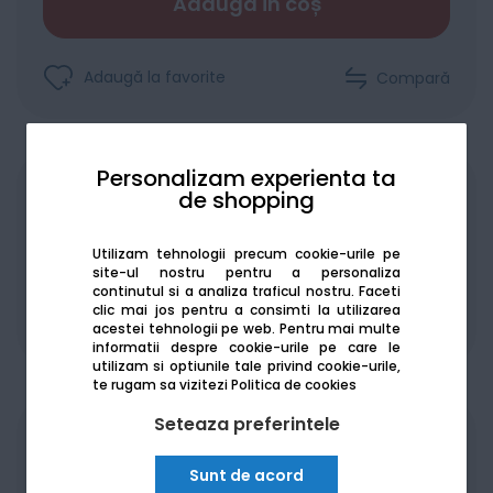
Adaugă în coș
Adaugă la favorite
Compară
Personalizam experienta ta
Achiziționat în rate
de shopping
Utilizam tehnologii precum cookie-urile pe
site-ul nostru pentru a personaliza
continutul si a analiza traficul nostru. Faceti
clic mai jos pentru a consimti la utilizarea
De la:
127.52
Lei / lună
Vezi detalii
acestei tehnologii pe web.
Pentru mai multe
informatii despre cookie-urile pe care le
utilizam si optiunile tale privind cookie-urile,
te rugam sa vizitezi
Politica de cookies
Seteaza preferintele
Produsele sunt disponibile pe platforma de
achizitii publice
SEAP/SICAP
Sunt de acord