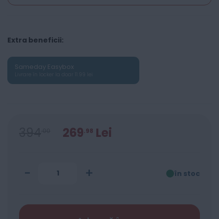
Extra beneficii:
Sameday Easybox
Livrare în locker la doar 11.99 lei
394
269
Lei
00
98
-
+
în stoc