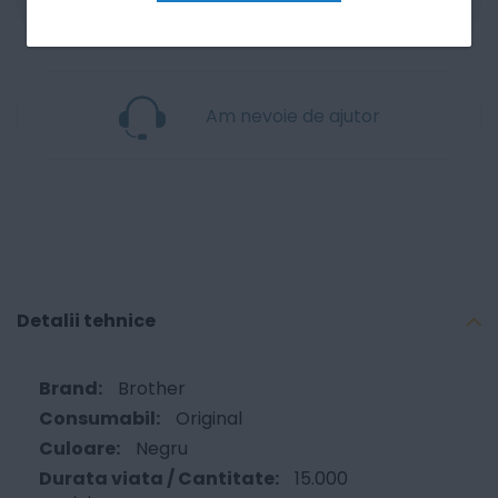
Am nevoie de ajutor
Detalii tehnice
Brother
Original
Negru
15.000