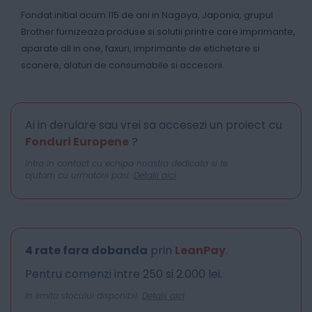
Fondat initial acum 115 de ani in Nagoya, Japonia, grupul
Brother furnizeaza produse si solutii printre care imprimante,
aparate all in one, faxuri, imprimante de etichetare si
scanere, alaturi de consumabile si accesorii.
Ai in derulare sau vrei sa accesezi un proiect cu
Fonduri Europene
?
Intra in contact cu echipa noastra dedicata si te
ajutam cu urmatorii pasi.
Detalii aici
4 rate fara dobanda
prin
LeanPay
.
Pentru comenzi intre 250 si 2.000 lei.
In limita stocului disponibil.
Detalii aici