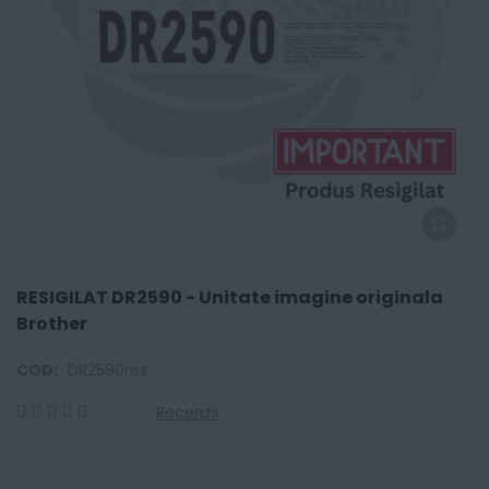
RESIGILAT DR2590 - Unitate imagine originala
Brother
COD:
DR2590res
Recenzii
0
100
% of