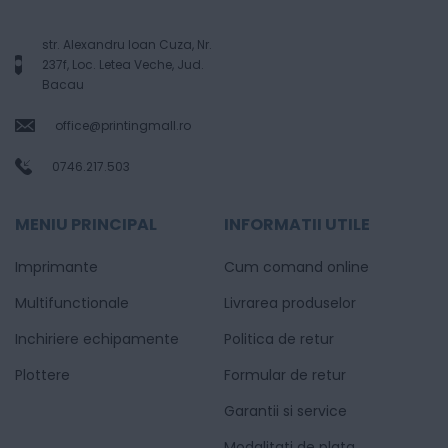
str. Alexandru Ioan Cuza, Nr.
237f, Loc. Letea Veche, Jud.
Bacau
office@printingmall.ro
0746.217.503
MENIU PRINCIPAL
INFORMATII UTILE
Imprimante
Cum comand online
Multifunctionale
Livrarea produselor
Inchiriere echipamente
Politica de retur
Plottere
Formular de retur
Garantii si service
Modalitati de plata