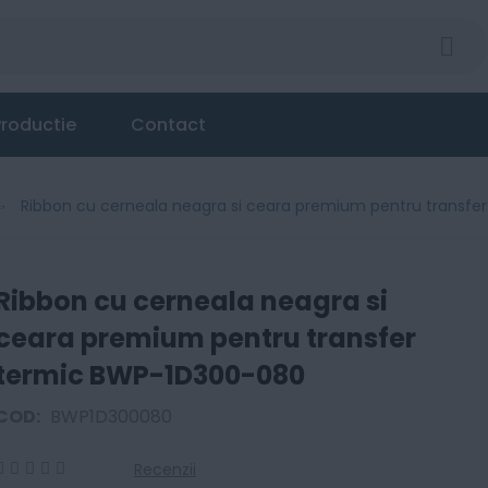
roductie
Contact
Ribbon cu cerneala neagra si ceara premium pentru transf
Ribbon cu cerneala neagra si
ceara premium pentru transfer
termic BWP-1D300-080
COD:
BWP1D300080
Recenzii
0
100
% of