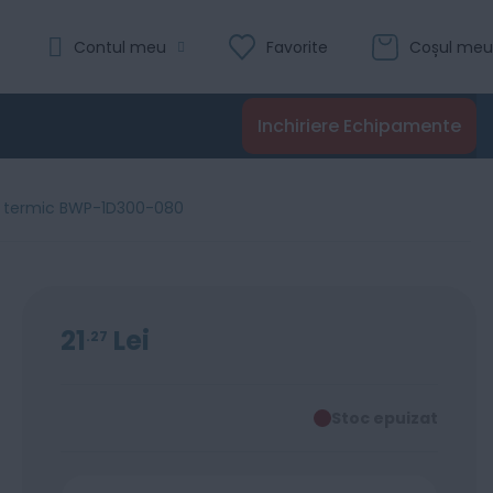
Contul meu
Favorite
Coșul meu
Inchiriere Echipamente
er termic BWP-1D300-080
21
Lei
27
Stoc epuizat