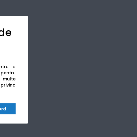
 de
entru a
s pentru
 multe
 privind
ord