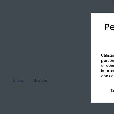
Pe
Utiliz
persona
a cons
informa
cookie-
Brand
Brother
S