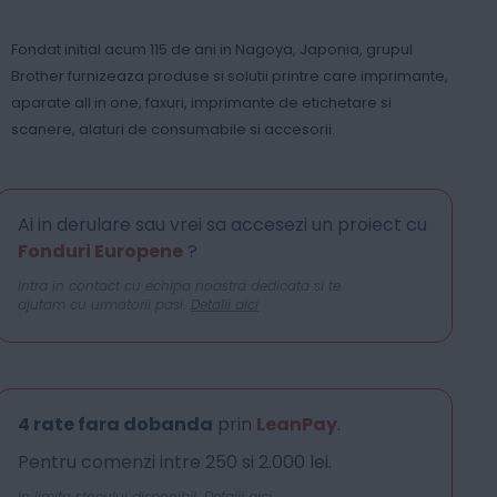
Fondat initial acum 115 de ani in Nagoya, Japonia, grupul
Brother furnizeaza produse si solutii printre care imprimante,
aparate all in one, faxuri, imprimante de etichetare si
scanere, alaturi de consumabile si accesorii.
Ai in derulare sau vrei sa accesezi un proiect cu
Fonduri Europene
?
Intra in contact cu echipa noastra dedicata si te
ajutam cu urmatorii pasi.
Detalii aici
4 rate fara dobanda
prin
LeanPay
.
Pentru comenzi intre 250 si 2.000 lei.
In limita stocului disponibil.
Detalii aici