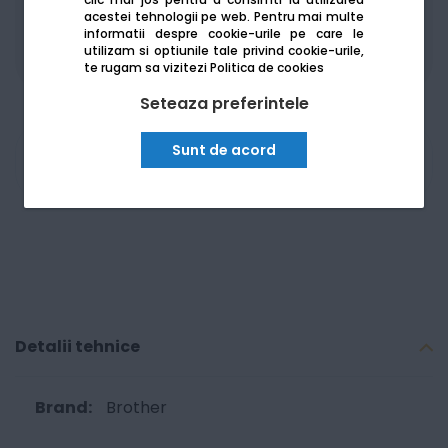
Produsele sunt disponibile pe platforma de
acestei tehnologii pe web.
Pentru mai multe
informatii despre cookie-urile pe care le
achizitii publice
SEAP/SICAP
utilizam si optiunile tale privind cookie-urile,
te rugam sa vizitezi
Politica de cookies
Seteaza preferintele
Sunt de acord
Am nevoie de ajutor
Detalii tehnice
Brother