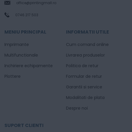
office@printingmall.ro
0746.217.503
MENIU PRINCIPAL
INFORMATII UTILE
Imprimante
Cum comand online
Multifunctionale
Livrarea produselor
Inchiriere echipamente
Politica de retur
Plottere
Formular de retur
Garantii si service
Modalitati de plata
Despre noi
SUPORT CLIENTI