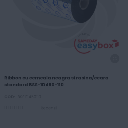
Ribbon cu cerneala neagra si rasina/ceara
standard BSS-1D450-110
COD:
BSS1D450110
Recenzii
0
100
% of