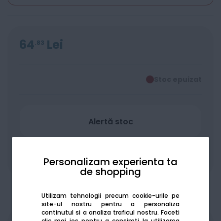
64
Lei
83
Stoc epuizat
Alertă stoc
Adaugă la favorite
Compară
Personalizam experienta ta
de shopping
Utilizam tehnologii precum cookie-urile pe
site-ul nostru pentru a personaliza
continutul si a analiza traficul nostru. Faceti
clic mai jos pentru a consimti la utilizarea