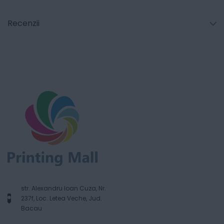
Recenzii
str. Alexandru Ioan Cuza, Nr.
237f, Loc. Letea Veche, Jud.
Bacau