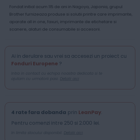
Fondat initial acum 115 de ani in Nagoya, Japonia, grupul
Brother furnizeaza produse si solutii printre care imprimante,
aparate all in one, faxuri, imprimante de etichetare si
scanere, alaturi de consumabile si accesorii.
Ai in derulare sau vrei sa accesezi un proiect cu
Fonduri Europene
?
Intra in contact cu echipa noastra dedicata si te
ajutam cu urmatorii pasi.
Detalii aici
4 rate fara dobanda
prin
LeanPay
.
Pentru comenzi intre 250 si 2.000 lei.
In limita stocului disponibil.
Detalii aici