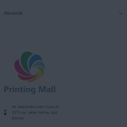
Recenzii
str. Alexandru Ioan Cuza, Nr.
237f, Loc. Letea Veche, Jud.
Bacau