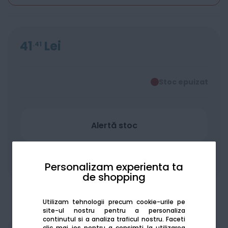
41
Lei
41
Stoc epuizat
Alertă stoc
Adaugă la favorite
Compară
Personalizam experienta ta
de shopping
Utilizam tehnologii precum cookie-urile pe
site-ul nostru pentru a personaliza
continutul si a analiza traficul nostru. Faceti
clic mai jos pentru a consimti la utilizarea