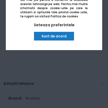
Produsele sunt disponibile pe platforma de
acestei tehnologii pe web.
Pentru mai multe
informatii despre cookie-urile pe care le
achizitii publice
SEAP/SICAP
utilizam si optiunile tale privind cookie-urile,
te rugam sa vizitezi
Politica de cookies
Seteaza preferintele
Sunt de acord
Am nevoie de ajutor
Detalii tehnice
Brother