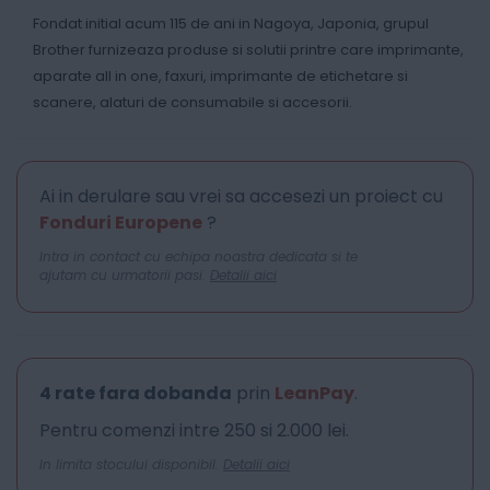
Fondat initial acum 115 de ani in Nagoya, Japonia, grupul
Brother furnizeaza produse si solutii printre care imprimante,
aparate all in one, faxuri, imprimante de etichetare si
scanere, alaturi de consumabile si accesorii.
Ai in derulare sau vrei sa accesezi un proiect cu
Fonduri Europene
?
Intra in contact cu echipa noastra dedicata si te
ajutam cu urmatorii pasi.
Detalii aici
4 rate fara dobanda
prin
LeanPay
.
Pentru comenzi intre 250 si 2.000 lei.
In limita stocului disponibil.
Detalii aici