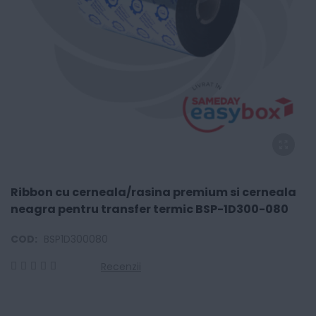
Ribbon cu cerneala/rasina premium si cerneala
neagra pentru transfer termic BSP-1D300-080
COD:
BSP1D300080
Recenzii
0
100
% of