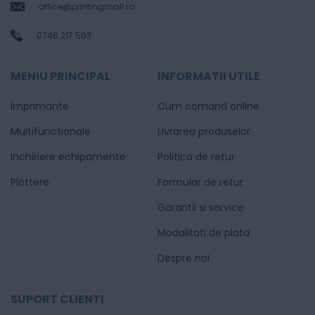
office@printingmall.ro
0746.217.503
MENIU PRINCIPAL
INFORMATII UTILE
Imprimante
Cum comand online
Multifunctionale
Livrarea produselor
Inchiriere echipamente
Politica de retur
Plottere
Formular de retur
Garantii si service
Modalitati de plata
Despre noi
SUPORT CLIENTI