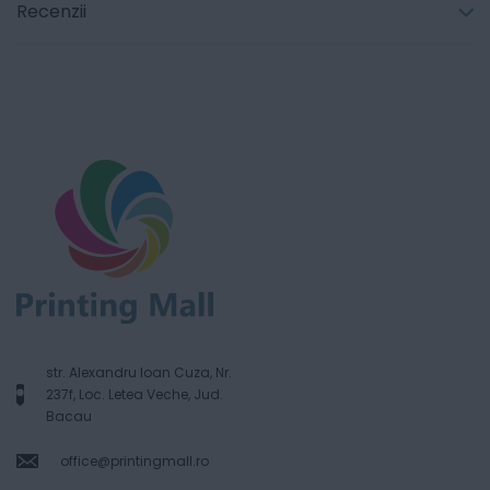
Recenzii
str. Alexandru Ioan Cuza, Nr.
237f, Loc. Letea Veche, Jud.
Bacau
office@printingmall.ro