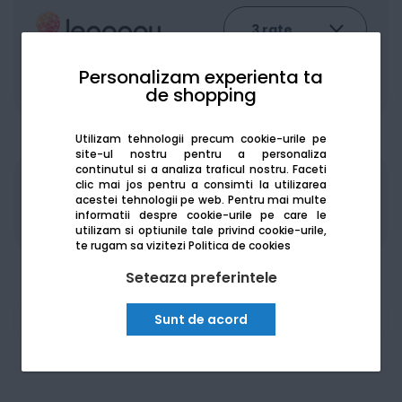
Personalizam experienta ta
De la:
207.39
Lei / lună
de shopping
Vezi detalii
Utilizam tehnologii precum cookie-urile pe
site-ul nostru pentru a personaliza
continutul si a analiza traficul nostru. Faceti
clic mai jos pentru a consimti la utilizarea
Produsele sunt disponibile pe platforma de
acestei tehnologii pe web.
Pentru mai multe
achizitii publice
SEAP/SICAP
informatii despre cookie-urile pe care le
utilizam si optiunile tale privind cookie-urile,
te rugam sa vizitezi
Politica de cookies
Seteaza preferintele
Am nevoie de ajutor
Sunt de acord