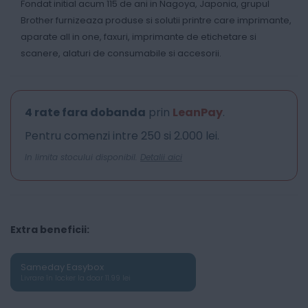
Fondat initial acum 115 de ani in Nagoya, Japonia, grupul
Brother furnizeaza produse si solutii printre care imprimante,
aparate all in one, faxuri, imprimante de etichetare si
scanere, alaturi de consumabile si accesorii.
4 rate fara dobanda
prin
LeanPay
.
Pentru comenzi intre 250 si 2.000 lei.
In limita stocului disponibil.
Detalii aici
Extra beneficii:
Sameday Easybox
Livrare în locker la doar 11.99 lei