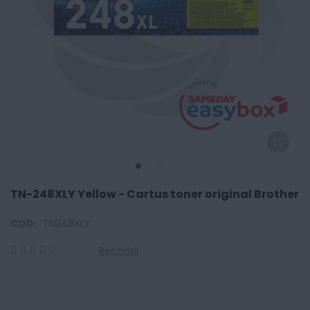
TN-248XLY Yellow - Cartus toner original Brother
COD:
TN248XLY
Recenzii
0
100
% of