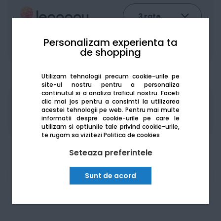
Personalizam experienta ta
De la:
138.17
Lei / lună
de shopping
Vezi detalii
Utilizam tehnologii precum cookie-urile pe
site-ul nostru pentru a personaliza
continutul si a analiza traficul nostru. Faceti
clic mai jos pentru a consimti la utilizarea
Produsele sunt disponibile pe platforma de
acestei tehnologii pe web.
Pentru mai multe
achizitii publice
SEAP/SICAP
informatii despre cookie-urile pe care le
utilizam si optiunile tale privind cookie-urile,
te rugam sa vizitezi
Politica de cookies
Seteaza preferintele
Am nevoie de ajutor
Sunt de acord