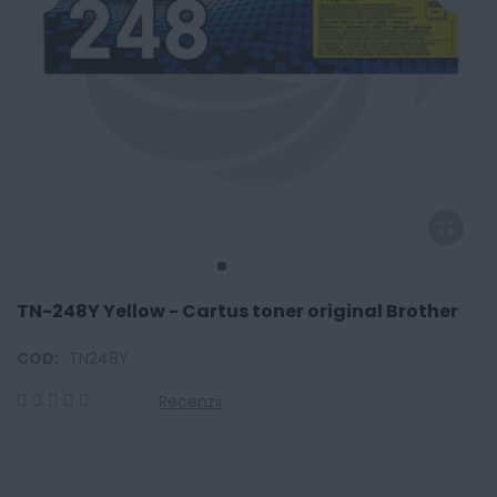
TN-248Y Yellow - Cartus toner original Brother
COD:
TN248Y
Recenzii
0
100
% of