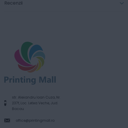
Recenzii
str. Alexandru Ioan Cuza, Nr.
237f, Loc. Letea Veche, Jud.
Bacau
office@printingmall.ro