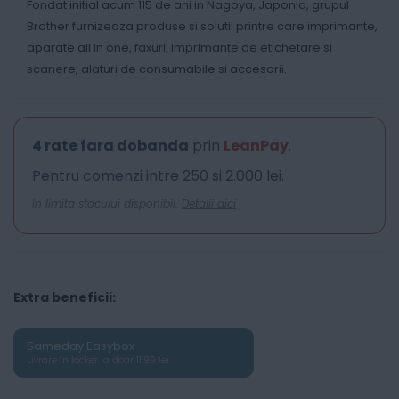
Fondat initial acum 115 de ani in Nagoya, Japonia, grupul
Brother furnizeaza produse si solutii printre care imprimante,
aparate all in one, faxuri, imprimante de etichetare si
scanere, alaturi de consumabile si accesorii.
4 rate fara dobanda
prin
LeanPay
.
Pentru comenzi intre 250 si 2.000 lei.
In limita stocului disponibil.
Detalii aici
Extra beneficii:
Sameday Easybox
Livrare în locker la doar 11.99 lei