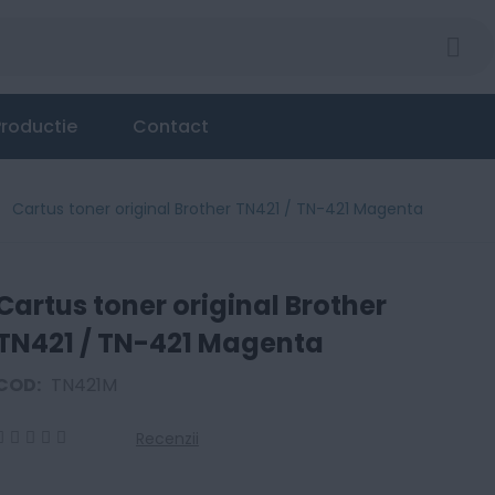
roductie
Contact
Cartus toner original Brother TN421 / TN-421 Magenta
Cartus toner original Brother
TN421 / TN-421 Magenta
COD:
TN421M
Recenzii
0
100
% of