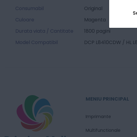
Consumabil
Original
S
Culoare
Magenta
Durata viata / Cantitate
1800 pagini
Model Compatibil
DCP L8410CDW / HL 
MENIU PRINCIPAL
Imprimante
Multifunctionale