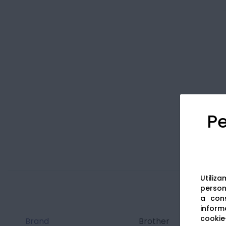
Pe
Utiliz
persona
a cons
informa
cookie-
Brand
Brother