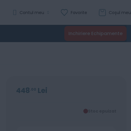
Contul meu
Favorite
Coșul meu
Inchiriere Echipamente
448
Lei
00
Stoc epuizat