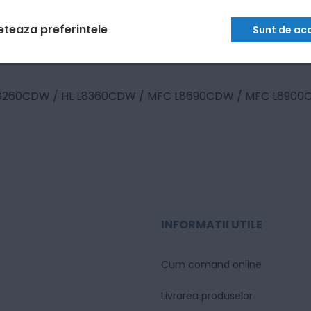
eteaza preferintele
Sunt de ac
L8260CDW / HL L8360CDW / MFC L8690CDW / MFC L890
INFORMATII UTILE
Cum comand online
Livrarea produselor