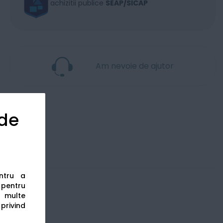
achizitii publice
SEAP/SICAP
Am nevoie de ajutor
 de
entru a
s pentru
 multe
 privind