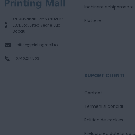
Inchiriere echipamente
str. Alexandru Ioan Cuza, Nr.
Plottere
237f, Loc. Letea Veche, Jud.
Bacau
office@printingmall.ro
0746.217.503
SUPORT CLIENTI
Contact
Termeni si conditii
Politica de cookies
Prelucrarea datelor cu 