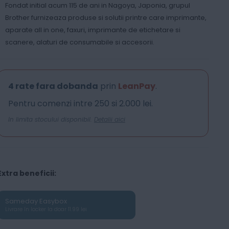
Fondat initial acum 115 de ani in Nagoya, Japonia, grupul
Brother furnizeaza produse si solutii printre care imprimante,
aparate all in one, faxuri, imprimante de etichetare si
scanere, alaturi de consumabile si accesorii.
4 rate fara dobanda
prin
LeanPay
.
Pentru comenzi intre 250 si 2.000 lei.
In limita stocului disponibil.
Detalii aici
Extra beneficii:
Sameday Easybox
Livrare în locker la doar 11.99 lei