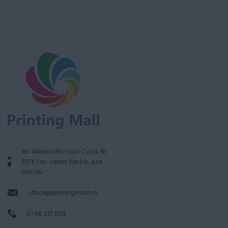
str. Alexandru Ioan Cuza, Nr.
237f, Loc. Letea Veche, Jud.
Bacau
office@printingmall.ro
0746.217.503