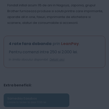
Fondat initial acum 115 de ani in Nagoya, Japonia, grupul
Brother furnizeaza produse si solutii printre care imprimante,
aparate all in one, faxuri, imprimante de etichetare si
scanere, alaturi de consumabile si accesorii.
4 rate fara dobanda
prin
LeanPay
.
Pentru comenzi intre 250 si 2.000 lei.
In limita stocului disponibil.
Detalii aici
Extra beneficii:
Sameday Easybox
Livrare în locker la doar 11.99 lei