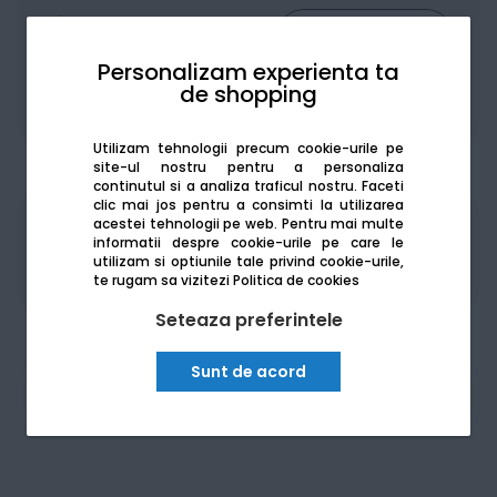
Personalizam experienta ta
de shopping
De la:
258.87
Lei / lună
Vezi detalii
Utilizam tehnologii precum cookie-urile pe
site-ul nostru pentru a personaliza
continutul si a analiza traficul nostru. Faceti
clic mai jos pentru a consimti la utilizarea
acestei tehnologii pe web.
Pentru mai multe
Produsele sunt disponibile pe platforma de
informatii despre cookie-urile pe care le
achizitii publice
SEAP/SICAP
utilizam si optiunile tale privind cookie-urile,
te rugam sa vizitezi
Politica de cookies
Seteaza preferintele
Sunt de acord
Am nevoie de ajutor