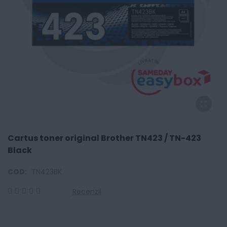
Cartus toner original Brother TN423 / TN-423
Black
COD:
TN423BK
Recenzii
0
100
% of