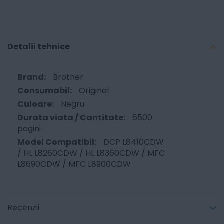
Detalii tehnice
Brother
Original
Negru
6500
pagini
DCP L8410CDW
/ HL L8260CDW / HL L8360CDW / MFC
L8690CDW / MFC L8900CDW
Recenzii