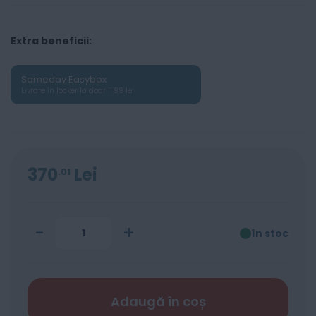
Extra beneficii:
Sameday Easybox
Livrare în locker la doar 11.99 lei
370
Lei
01
-
+
în stoc
Adaugă în coș