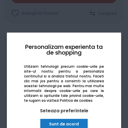
Adaugă la favorite
Compară
Achiziționat în rate
Personalizam experienta ta
de shopping
Utilizam tehnologii precum cookie-urile pe
site-ul nostru pentru a personaliza
continutul si a analiza traficul nostru. Faceti
De la:
163.02
Lei / lună
Vezi detalii
clic mai jos pentru a consimti la utilizarea
acestei tehnologii pe web.
Pentru mai multe
informatii despre cookie-urile pe care le
utilizam si optiunile tale privind cookie-urile,
te rugam sa vizitezi
Politica de cookies
Produsele sunt disponibile pe platforma de
Seteaza preferintele
achizitii publice
SEAP/SICAP
Sunt de acord