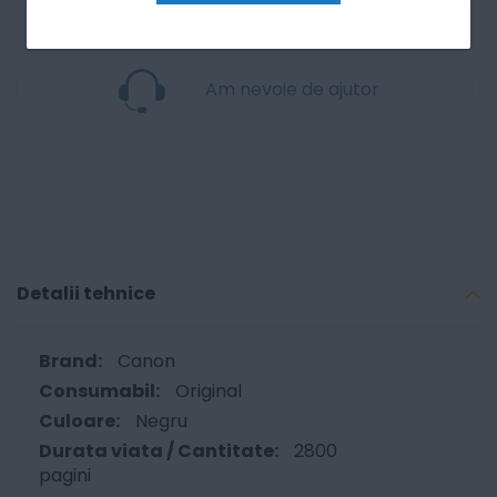
Am nevoie de ajutor
Detalii tehnice
Canon
Original
Negru
2800
pagini