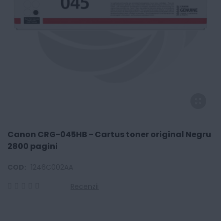
Canon CRG-045HB - Cartus toner original Negru
2800 pagini
COD:
1246C002AA
Recenzii
0
100
% of