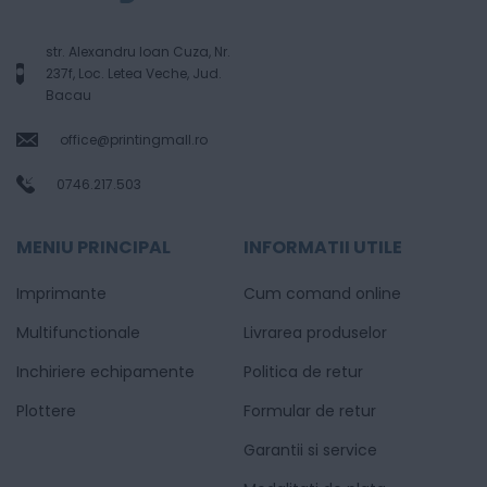
str. Alexandru Ioan Cuza, Nr.
237f, Loc. Letea Veche, Jud.
Bacau
office@printingmall.ro
0746.217.503
MENIU PRINCIPAL
INFORMATII UTILE
Imprimante
Cum comand online
Multifunctionale
Livrarea produselor
Inchiriere echipamente
Politica de retur
Plottere
Formular de retur
Garantii si service