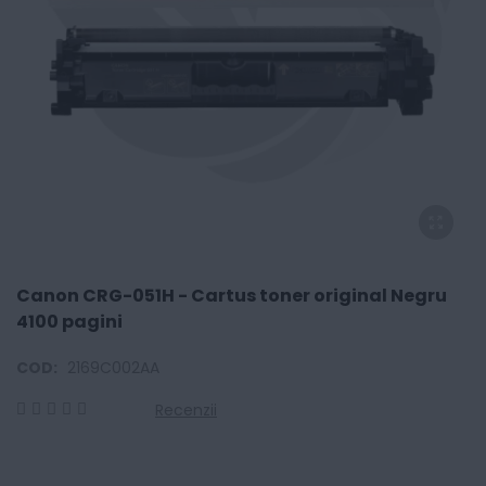
Canon CRG-051H - Cartus toner original Negru
4100 pagini
COD:
2169C002AA
Recenzii
0
100
% of