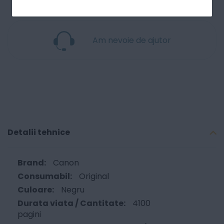
Am nevoie de ajutor
Detalii tehnice
Canon
Original
Negru
4100
pagini