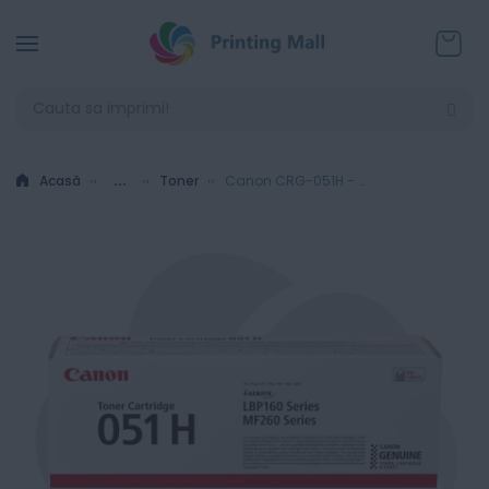
Coșul
Acasă
...
Toner
Canon CRG-051H - Cartus toner original Negru 4100 pagini