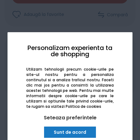
Adaugă la favorite
Compară
Personalizam experienta ta
Achiziționat în rate
de shopping
Utilizam tehnologii precum cookie-urile pe
site-ul nostru pentru a personaliza
continutul si a analiza traficul nostru. Faceti
De la:
175.44
Lei / lună
clic mai jos pentru a consimti la utilizarea
Vezi detalii
acestei tehnologii pe web.
Pentru mai multe
informatii despre cookie-urile pe care le
utilizam si optiunile tale privind cookie-urile,
te rugam sa vizitezi
Politica de cookies
Seteaza preferintele
Produsele sunt disponibile pe platforma de
achizitii publice
SEAP/SICAP
Sunt de acord