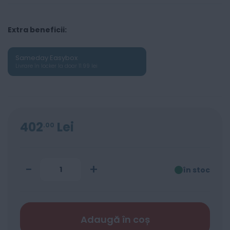
Extra beneficii:
Sameday Easybox
Livrare în locker la doar 11.99 lei
402
Lei
00
-
+
în stoc
Adaugă în coș