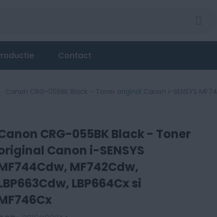
l Canon i-SENSYS MF744Cdw, MF742Cdw, LBP663Cdw,
roductie
Contact
Canon CRG-055BK Black - Toner original Canon i-SENSYS MF
Canon CRG-055BK Black - Toner
original Canon i-SENSYS
MF744Cdw, MF742Cdw,
LBP663Cdw, LBP664Cx si
MF746Cx