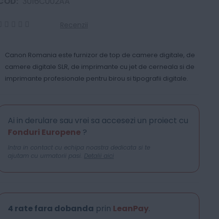
COD:
3016C002AA
Recenzii
0
100
% of
Canon Romania este furnizor de top de camere digitale, de
camere digitale SLR, de imprimante cu jet de cerneala si de
imprimante profesionale pentru birou si tipografii digitale.
Ai in derulare sau vrei sa accesezi un proiect cu
Fonduri Europene
?
Intra in contact cu echipa noastra dedicata si te
ajutam cu urmatorii pasi.
Detalii aici
4 rate fara dobanda
prin
LeanPay
.