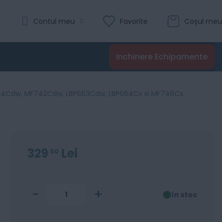
Evaluare:
Contul meu
Favorite
Coșul meu
 LBP664Cx si MF746Cx
0
100
% of
Recenzii
Inchiriere Echipamente
Adaugă în coș
744Cdw, MF742Cdw, LBP663Cdw, LBP664Cx si MF746Cx
329
Lei
00
-
+
în stoc