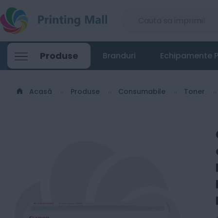
Canon CRG-055BK Black - Toner origina
Produse
Branduri
Echipamente P
329
Lei
00
Acasă
Produse
Consumabile
Toner