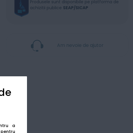
Produsele sunt disponibile pe platforma de
achizitii publice
SEAP/SICAP
Am nevoie de ajutor
 de
entru a
s pentru