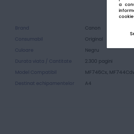
a cons
informa
cookie-
Brand
Canon
S
Consumabil
Original
Culoare
Negru
Durata viata / Cantitate
2.300 pagini
Model Compatibil
MF746Cx, MF744Cdw
Destinat echipamentelor
A4