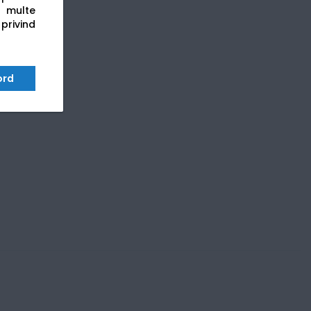
 multe
 privind
ord