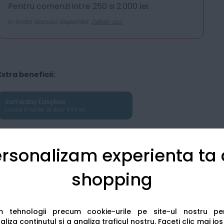
Pentru comenzi intre 250 si 2.000 lei.
In limita stocului disponibil.
Detalii aici
Extra beneficii:
Sameday Easybox
Livrare în locker la doar 11.99 lei
rsonalizam experienta ta
shopping
Detalii tehnice
Recenzii
am tehnologii precum cookie-urile pe site-ul nostru p
liza continutul si a analiza traficul nostru. Faceti clic mai jo