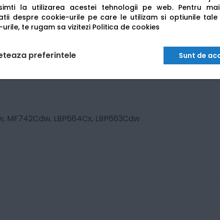
imti la utilizarea acestei tehnologii pe web.
Pentru mai
tii despre cookie-urile pe care le utilizam si optiunile tale
urile, te rugam sa vizitezi
Politica de cookies
eteaza preferintele
Sunt de ac
, MF742Cdw, LBP664Cx, LBP663Cdw