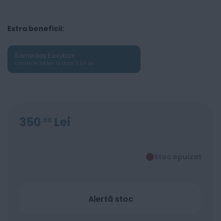
Extra beneficii:
Sameday Easybox
Livrare în locker la doar 11.99 lei
350
Lei
00
Stoc epuizat
Alertă stoc