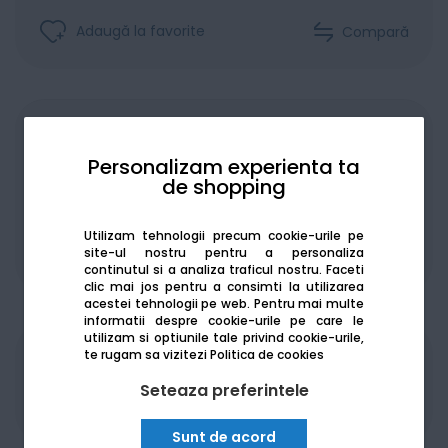
Adaugă la favorite
Compară
Achiziționat în rate
Personalizam experienta ta
de shopping
Utilizam tehnologii precum cookie-urile pe
site-ul nostru pentru a personaliza
De la:
155.92
Lei / lună
Vezi detalii
continutul si a analiza traficul nostru. Faceti
clic mai jos pentru a consimti la utilizarea
acestei tehnologii pe web.
Pentru mai multe
informatii despre cookie-urile pe care le
utilizam si optiunile tale privind cookie-urile,
te rugam sa vizitezi
Politica de cookies
Produsele sunt disponibile pe platforma de
achizitii publice
SEAP/SICAP
Seteaza preferintele
Sunt de acord