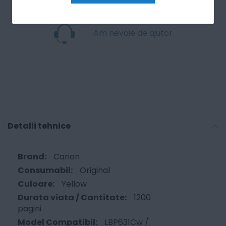
Am nevoie de ajutor
Detalii tehnice
Canon
Original
Yellow
1200
pagini
LBP631Cw /