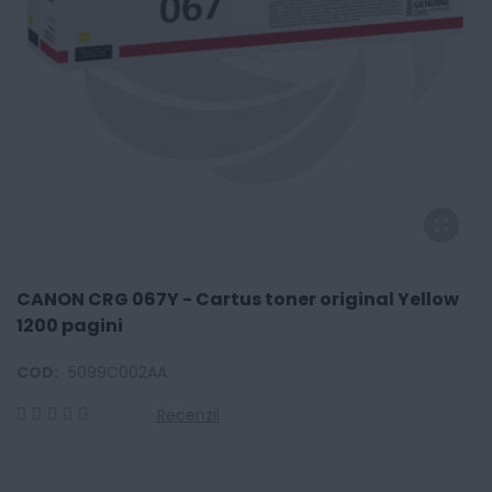
CANON CRG 067Y - Cartus toner original Yellow
1200 pagini
COD:
5099C002AA
Recenzii
0
100
% of