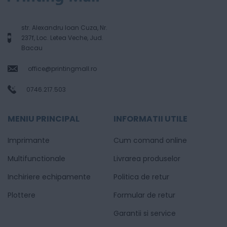
str. Alexandru Ioan Cuza, Nr.
237f, Loc. Letea Veche, Jud.
Bacau
office@printingmall.ro
0746.217.503
MENIU PRINCIPAL
INFORMATII UTILE
Imprimante
Cum comand online
Multifunctionale
Livrarea produselor
Inchiriere echipamente
Politica de retur
Plottere
Formular de retur
Garantii si service