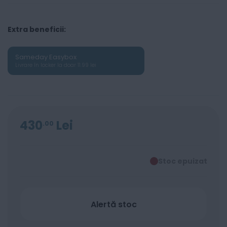
Extra beneficii:
Sameday Easybox
Livrare în locker la doar 11.99 lei
430
Lei
00
Stoc epuizat
Alertă stoc