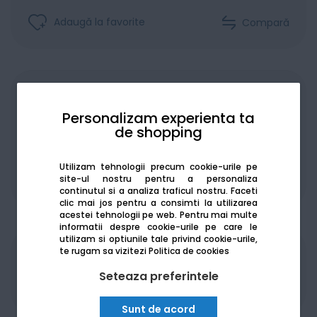
Adaugă la favorite
Compară
Achiziționat în rate
Personalizam experienta ta
de shopping
Utilizam tehnologii precum cookie-urile pe
site-ul nostru pentru a personaliza
De la:
184.32
Lei / lună
Vezi detalii
continutul si a analiza traficul nostru. Faceti
clic mai jos pentru a consimti la utilizarea
acestei tehnologii pe web.
Pentru mai multe
informatii despre cookie-urile pe care le
utilizam si optiunile tale privind cookie-urile,
te rugam sa vizitezi
Politica de cookies
Produsele sunt disponibile pe platforma de
achizitii publice
SEAP/SICAP
Seteaza preferintele
Sunt de acord