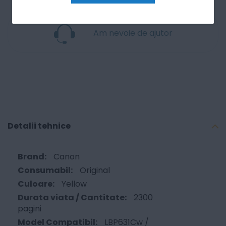
Am nevoie de ajutor
Detalii tehnice
Canon
Original
Yellow
2300
pagini
LBP631Cw /