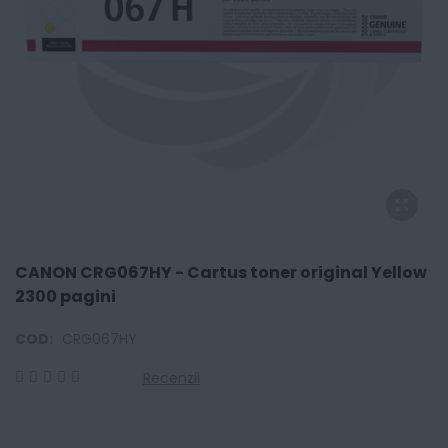
CANON CRG067HY - Cartus toner original Yellow
2300 pagini
COD:
CRG067HY
Recenzii
0
100
% of