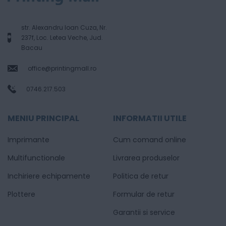
str. Alexandru Ioan Cuza, Nr.
237f, Loc. Letea Veche, Jud.
Bacau
office@printingmall.ro
0746.217.503
MENIU PRINCIPAL
INFORMATII UTILE
Imprimante
Cum comand online
Multifunctionale
Livrarea produselor
Inchiriere echipamente
Politica de retur
Plottere
Formular de retur
Garantii si service