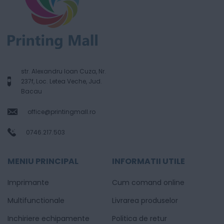
str. Alexandru Ioan Cuza, Nr.
237f, Loc. Letea Veche, Jud.
Bacau
office@printingmall.ro
0746.217.503
MENIU PRINCIPAL
INFORMATII UTILE
Imprimante
Cum comand online
Multifunctionale
Livrarea produselor
Inchiriere echipamente
Politica de retur