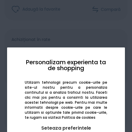
Adaugă la favorite
Compară
Achiziționat în rate
Personalizam experienta ta
de shopping
De la:
155.92
Lei / lună
Vezi detalii
Utilizam tehnologii precum cookie-urile pe
site-ul nostru pentru a personaliza
continutul si a analiza traficul nostru. Faceti
clic mai jos pentru a consimti la utilizarea
acestei tehnologii pe web.
Pentru mai multe
informatii despre cookie-urile pe care le
Produsele sunt disponibile pe platforma de
utilizam si optiunile tale privind cookie-urile,
achizitii publice
SEAP/SICAP
te rugam sa vizitezi
Politica de cookies
Seteaza preferintele