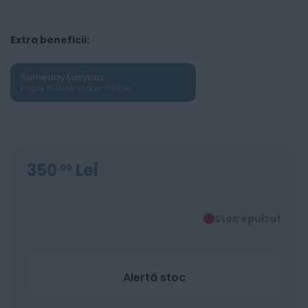
Extra beneficii:
Sameday Easybox
Livrare în locker la doar 11.99 lei
350
Lei
00
Stoc epuizat
Alertă stoc