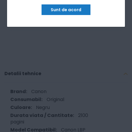
Sunt de acord
Am nevoie de ajutor
Detalii tehnice
Canon
Original
Negru
2100
pagini
Canon LBP