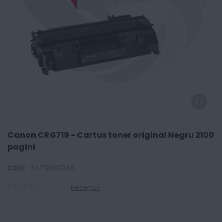
Canon CRG719 - Cartus toner original Negru 2100
pagini
COD:
3479B002AA
Recenzii
0
100
% of