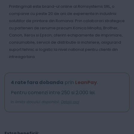
Printingmall este brand-ul online al Romsystems SRL, o
companie cu peste 20 de ani de experienta in industria
solutiilor de printare din Romania. Prin colaborari strategice
cu parteneri de renume precum Konica Minolta, Brother,
Canon, Xerox si Epson, oferim echipamente de imprimare,
consumabile, servicii de distributie si inchiriere, asigurand
suport tehnic si logistic la nivel national pentru clientii din
intreaga tara.
4 rate fara dobanda
prin
LeanPay
.
Pentru comenzi intre 250 si 2.000 lei.
In limita stocului disponibil.
Detalii aici
Extra beneficii: