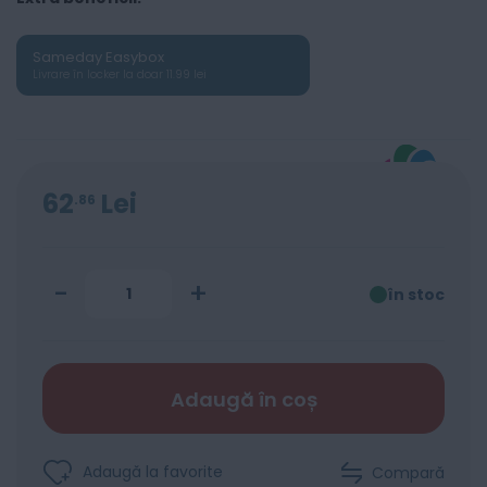
Sameday Easybox
Livrare în locker la doar 11.99 lei
62
Lei
86
-
+
în stoc
Adaugă în coș
Adaugă la favorite
Compară