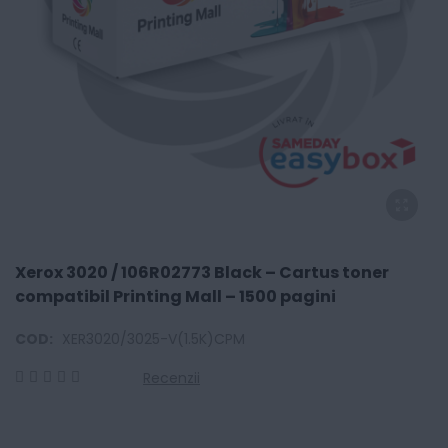
Xerox 3020 / 106R02773 Black – Cartus toner
compatibil Printing Mall – 1500 pagini
COD:
XER3020/3025-V(1.5K)CPM
Recenzii
0
100
% of