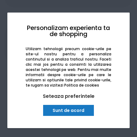
Personalizam experienta ta
de shopping
Produsele sunt disponibile pe platforma de
achizitii publice
SEAP/SICAP
Utilizam tehnologii precum cookie-urile pe
site-ul nostru pentru a personaliza
continutul si a analiza traficul nostru. Faceti
clic mai jos pentru a consimti la utilizarea
acestei tehnologii pe web.
Pentru mai multe
informatii despre cookie-urile pe care le
utilizam si optiunile tale privind cookie-urile,
Am nevoie de ajutor
te rugam sa vizitezi
Politica de cookies
Seteaza preferintele
Sunt de acord