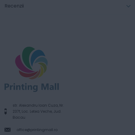
Recenzii
str. Alexandru Ioan Cuza, Nr.
237f, Loc. Letea Veche, Jud.
Bacau
office@printingmall.ro