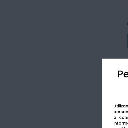
Pe
Utiliz
persona
a cons
informa