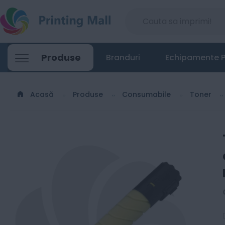
TN-331 Y Yellow - Cartus toner original K
Produse
Branduri
Echipamente P
618
Lei
00
Acasă
Produse
Consumabile
Toner