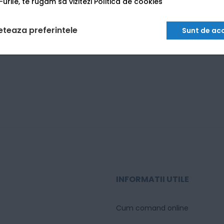
urile, te rugam sa vizitezi
Politica de cookies
eteaza preferintele
Sunt de ac
INFORMATII UTILE
Cum comand online