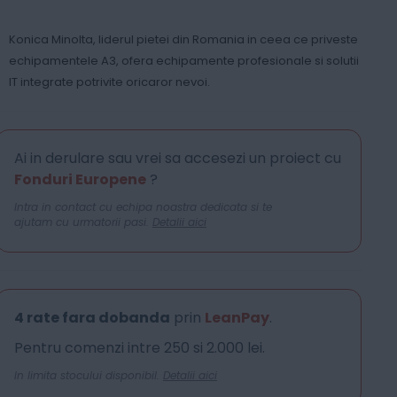
Konica Minolta, liderul pietei din Romania in ceea ce priveste
echipamentele A3, ofera echipamente profesionale si solutii
IT integrate potrivite oricaror nevoi.
Ai in derulare sau vrei sa accesezi un proiect cu
Fonduri Europene
?
Intra in contact cu echipa noastra dedicata si te
ajutam cu urmatorii pasi.
Detalii aici
4 rate fara dobanda
prin
LeanPay
.
Pentru comenzi intre 250 si 2.000 lei.
In limita stocului disponibil.
Detalii aici