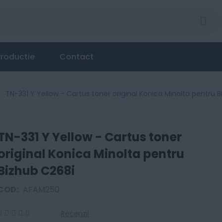
onica Minolta pentru Bizhub C268i
roductie
Contact
TN-331 Y Yellow - Cartus toner original Konica Minolta pentru 
TN-331 Y Yellow - Cartus toner
original Konica Minolta pentru
Bizhub C268i
COD:
AFAM250
Recenzii
0
100
% of