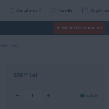
Evaluare:
Contul meu
Favorite
Coșul meu
0
100
% of
Recenzii
Inchiriere Echipamente
Adaugă în coș
Bizhub C268i
618
Lei
00
-
+
în stoc