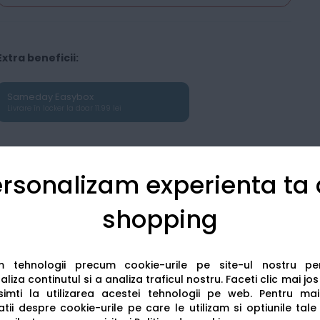
Extra beneficii:
Sameday Easybox
Livrare în locker la doar 11.99 lei
rsonalizam experienta ta
shopping
Detalii tehnice
Recenzii
am tehnologii precum cookie-urile pe site-ul nostru p
liza continutul si a analiza traficul nostru. Faceti clic mai jo
imti la utilizarea acestei tehnologii pe web.
Pentru mai
tii despre cookie-urile pe care le utilizam si optiunile tale