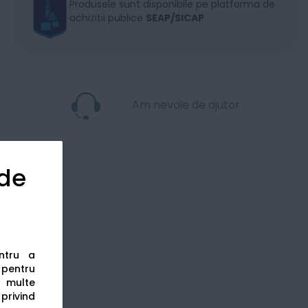
Produsele sunt disponibile pe platforma de
achizitii publice
SEAP/SICAP
Am nevoie de ajutor
 de
entru a
s pentru
 multe
 privind