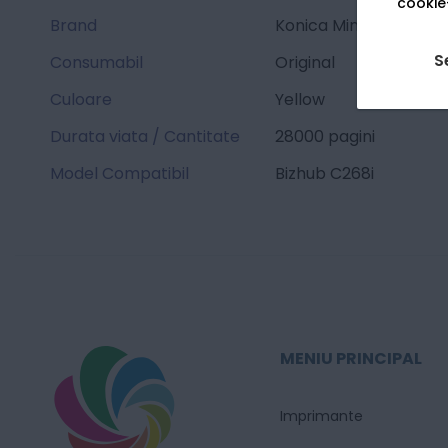
cookie-
Brand
Konica Minolta
S
Consumabil
Original
Culoare
Yellow
Durata viata / Cantitate
28000 pagini
Model Compatibil
Bizhub C268i
MENIU PRINCIPAL
Imprimante