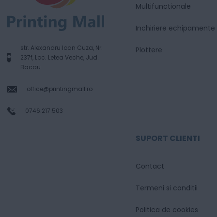
Multifunctionale
Inchiriere echipamente
str. Alexandru Ioan Cuza, Nr.
Plottere
237f, Loc. Letea Veche, Jud.
Bacau
office@printingmall.ro
0746.217.503
SUPORT CLIENTI
Contact
Termeni si conditii
Politica de cookies