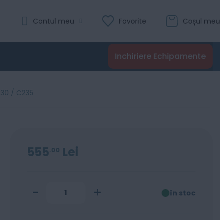
Evaluare:
Contul meu
Favorite
Coșul meu
0
100
% of
Recenzii
Inchiriere Echipamente
Adaugă în coș
230 / C235
555
Lei
00
-
+
în stoc