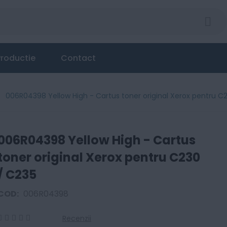
ginal Xerox pentru C230 / C235
roductie
Contact
006R04398 Yellow High - Cartus toner original Xerox pentru C
006R04398 Yellow High - Cartus
toner original Xerox pentru C230
/ C235
COD:
006R04398
Recenzii
0
100
% of