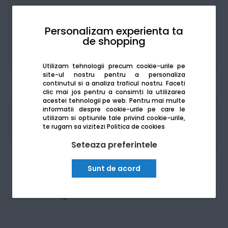
Personalizam experienta ta
de shopping
De la:
189.64
Lei / lună
Vezi detalii
Utilizam tehnologii precum cookie-urile pe
site-ul nostru pentru a personaliza
continutul si a analiza traficul nostru. Faceti
clic mai jos pentru a consimti la utilizarea
acestei tehnologii pe web.
Pentru mai multe
informatii despre cookie-urile pe care le
Produsele sunt disponibile pe platforma de
utilizam si optiunile tale privind cookie-urile,
achizitii publice
SEAP/SICAP
te rugam sa vizitezi
Politica de cookies
Seteaza preferintele
Sunt de acord
Am nevoie de ajutor