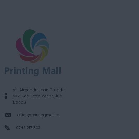
str. Alexandru Ioan Cuza, Nr.
237f, Loc. Letea Veche, Jud.
Bacau
office@printingmall.ro
0746.217.503