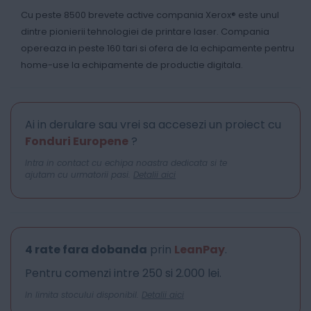
Cu peste 8500 brevete active compania Xerox® este unul
dintre pionierii tehnologiei de printare laser. Compania
opereaza in peste 160 tari si ofera de la echipamente pentru
home-use la echipamente de productie digitala.
Ai in derulare sau vrei sa accesezi un proiect cu
Fonduri Europene
?
Intra in contact cu echipa noastra dedicata si te
ajutam cu urmatorii pasi.
Detalii aici
4 rate fara dobanda
prin
LeanPay
.
Pentru comenzi intre 250 si 2.000 lei.
In limita stocului disponibil.
Detalii aici