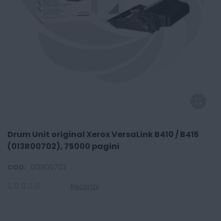
Drum Unit original Xerox VersaLink B410 / B415
(013R00702), 75000 pagini
COD:
013R00702
Recenzii
0
100
% of