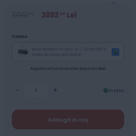
5061
3893
Lei
00
00
Cadou
Boxa Wireless Smart 2-in-1: Sunet 10W si
Statie de Incarcare Telefon
Regulamentul campaniei disponibil
aici
-
+
în stoc
Adaugă în coș