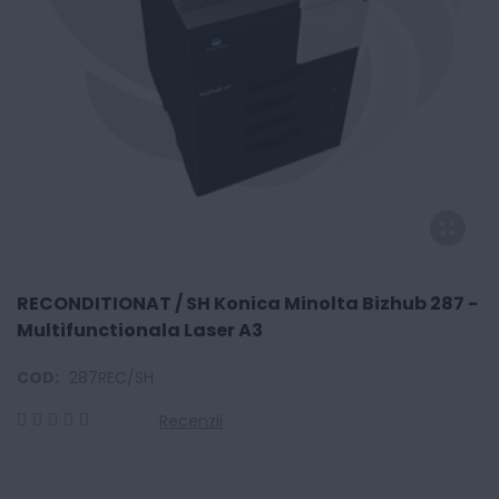
RECONDITIONAT / SH Konica Minolta Bizhub 287 -
Multifunctionala Laser A3
COD:
287REC/SH
Recenzii
0
100
% of