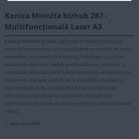
Konica Minolta bizhub 287 -
Multifuncțională Laser A3
Konica Minolta bizhub 287
este o multifuncțională
laser A3 monocrom, concepută pentru mediile de lucru
moderne care necesită eficiență, fiabilitate și costuri
reduse de operare. Ideală pentru birouri, instituții și
companii, aceasta oferă funcții complete de imprimare,
copiere și scanare, alături de o interfață intuitivă și
opțiuni extinse de conectivitate. Cu o construcție
robustă și performanțe constante, bizhub 287
optimizează fluxurile de lucru și crește productivitatea
zilnică.
Vezi mai mult