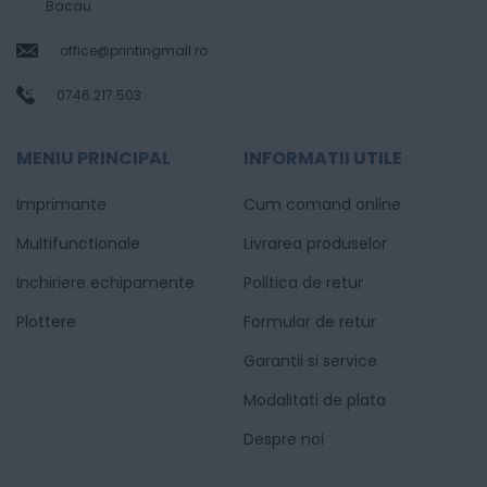
Bacau
office@printingmall.ro
0746.217.503
MENIU PRINCIPAL
INFORMATII UTILE
Imprimante
Cum comand online
Multifunctionale
Livrarea produselor
Inchiriere echipamente
Politica de retur
Plottere
Formular de retur
Garantii si service
Modalitati de plata
Despre noi