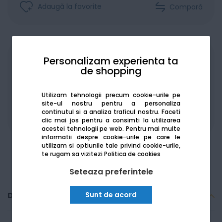
Adaugă la favorite
Compară
Achiziționat în rate
Personalizam experienta ta
de shopping
Utilizam tehnologii precum cookie-urile pe
site-ul nostru pentru a personaliza
continutul si a analiza traficul nostru. Faceti
De la:
1459.39
Lei / lună
Vezi detalii
clic mai jos pentru a consimti la utilizarea
acestei tehnologii pe web.
Pentru mai multe
informatii despre cookie-urile pe care le
utilizam si optiunile tale privind cookie-urile,
te rugam sa vizitezi
Politica de cookies
Seteaza preferintele
Sunt de acord
Descriere