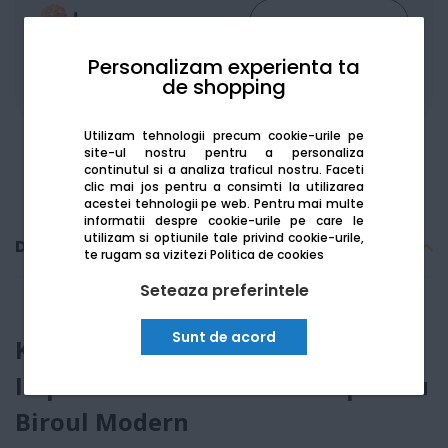
Personalizam experienta ta
de shopping
De la:
280.17
Lei / lună
Vezi detalii
Utilizam tehnologii precum cookie-urile pe
site-ul nostru pentru a personaliza
continutul si a analiza traficul nostru. Faceti
clic mai jos pentru a consimti la utilizarea
acestei tehnologii pe web.
Pentru mai multe
informatii despre cookie-urile pe care le
utilizam si optiunile tale privind cookie-urile,
Descriere
te rugam sa vizitezi
Politica de cookies
Seteaza preferintele
Sunt de acord
Konica Minolta bizhub 4000i SH -
Imprimanta Laser Mono A4 pentru
Biroul Modern