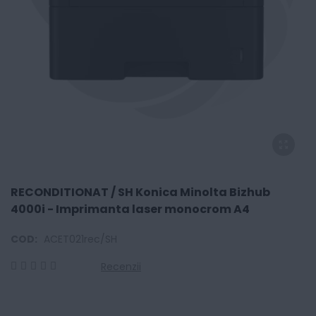
RECONDITIONAT / SH Konica Minolta Bizhub
4000i - Imprimanta laser monocrom A4
COD:
ACET021rec/SH
Recenzii
0
100
% of