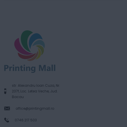
str. Alexandru Ioan Cuza, Nr.
237f, Loc. Letea Veche, Jud.
Bacau
office@printingmall.ro
0746.217.503