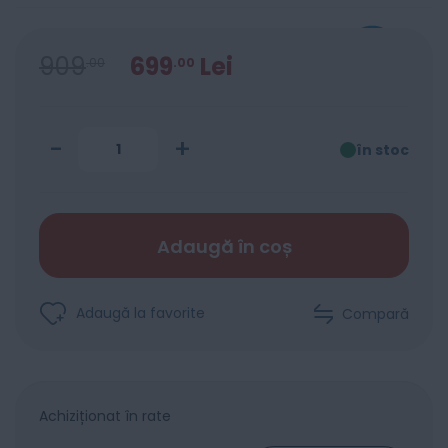
909
699
Lei
00
00
-
+
în stoc
Adaugă în coș
Adaugă la favorite
Compară
Achiziționat în rate