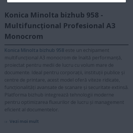
Konica Minolta bizhub 958 -
Multifuncțional Profesional A3
Monocrom
Konica Minolta bizhub 958
este un echipament
multifuncțional A3 monocrom de înaltă performanță,
proiectat pentru medii de lucru cu volum mare de
documente. Ideal pentru corporații, instituții publice și
centre de printare, acest model oferă viteze ridicate,
funcționalități avansate de scanare și securitate extinsă.
Platforma bizhub integrează tehnologii moderne
pentru optimizarea fluxurilor de lucru și management
eficient al documentelor.
Vezi mai mult