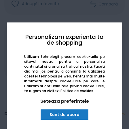
Adaugă la favorite
Compară
Achiziționat în rate
Personalizam experienta ta
de shopping
Utilizam tehnologii precum cookie-urile pe
site-ul nostru pentru a personaliza
continutul si a analiza traficul nostru. Faceti
De la:
2061.14
Lei / lună
Vezi detalii
clic mai jos pentru a consimti la utilizarea
acestei tehnologii pe web.
Pentru mai multe
informatii despre cookie-urile pe care le
utilizam si optiunile tale privind cookie-urile,
te rugam sa vizitezi
Politica de cookies
Seteaza preferintele
Descriere
Sunt de acord