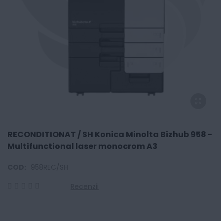
RECONDITIONAT / SH Konica Minolta Bizhub 958 -
Multifunctional laser monocrom A3
COD:
958REC/SH
Recenzii
0
100
% of