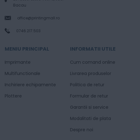
Bacau
office@printingmall.ro
0746.217.503
MENIU PRINCIPAL
INFORMATII UTILE
Imprimante
Cum comand online
Multifunctionale
Livrarea produselor
Inchiriere echipamente
Politica de retur
Plottere
Formular de retur
Garantii si service
Modalitati de plata
Despre noi