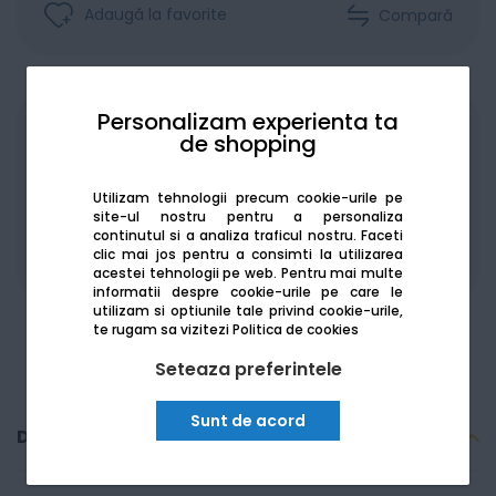
Adaugă la favorite
Compară
Personalizam experienta ta
Achiziționat în rate
de shopping
Utilizam tehnologii precum cookie-urile pe
site-ul nostru pentru a personaliza
continutul si a analiza traficul nostru. Faceti
clic mai jos pentru a consimti la utilizarea
De la:
1697.48
Lei / lună
Vezi detalii
acestei tehnologii pe web.
Pentru mai multe
informatii despre cookie-urile pe care le
utilizam si optiunile tale privind cookie-urile,
te rugam sa vizitezi
Politica de cookies
Seteaza preferintele
Sunt de acord
Descriere