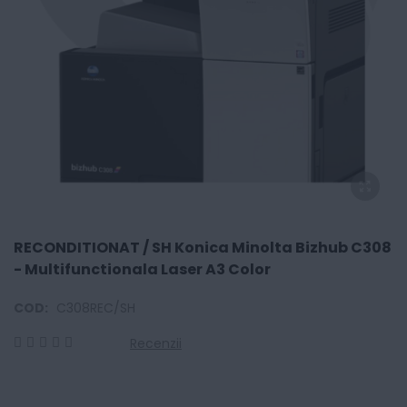
RECONDITIONAT / SH Konica Minolta Bizhub C308
- Multifunctionala Laser A3 Color
COD:
C308REC/SH
Recenzii
0
100
% of