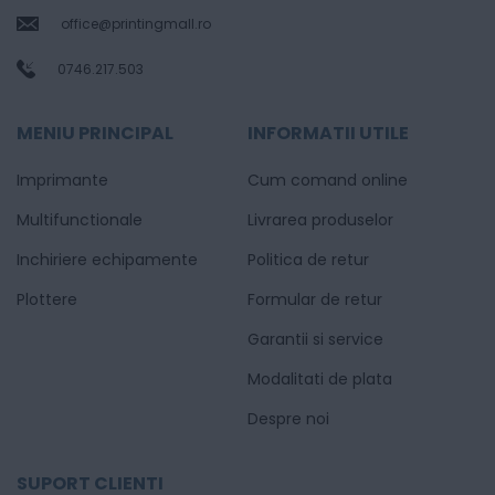
office@printingmall.ro
0746.217.503
MENIU PRINCIPAL
INFORMATII UTILE
Imprimante
Cum comand online
Multifunctionale
Livrarea produselor
Inchiriere echipamente
Politica de retur
Plottere
Formular de retur
Garantii si service
Modalitati de plata
Despre noi
SUPORT CLIENTI