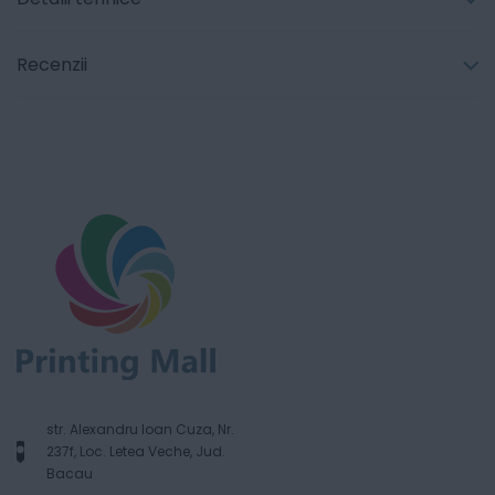
Recenzii
str. Alexandru Ioan Cuza, Nr.
237f, Loc. Letea Veche, Jud.
Bacau