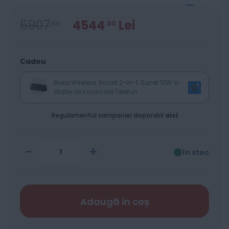
5907
4544
Lei
00
00
Cadou
Boxa Wireless Smart 2-in-1: Sunet 10W si
Statie de Incarcare Telefon
Regulamentul campaniei disponibil
aici
-
+
în stoc
Adaugă în coș