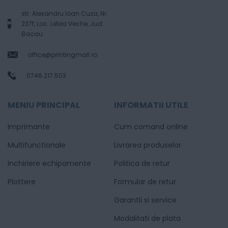
str. Alexandru Ioan Cuza, Nr.
237f, Loc. Letea Veche, Jud.
Bacau
office@printingmall.ro
0746.217.503
MENIU PRINCIPAL
INFORMATII UTILE
Imprimante
Cum comand online
Multifunctionale
Livrarea produselor
Inchiriere echipamente
Politica de retur
Plottere
Formular de retur
Garantii si service
Modalitati de plata