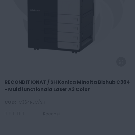
RECONDITIONAT / SH Konica Minolta Bizhub C364
- Multifunctionala Laser A3 Color
COD:
C364REC/SH
Recenzii
0
100
% of