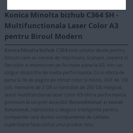
Konica Minolta bizhub C364 SH -
Multifunctionala Laser Color A3
pentru Biroul Modern
Konica Minolta bizhub C364
este solutia ideala pentru
birouri care au nevoie de imprimare, scanare, copiere si
fax color si monocrom pe formate pana la A3, intr-un
singur dispozitiv de inalta performanta. Cu o viteza de
pana la 36 de pagini pe minut color si mono, ADF de 100
coli, memorie de 2 GB si hard disk de 250 GB integrat,
acest multifunctional laser color A3 ofera performanta
premium la un pret accesibil.
Reconditionat si testat
functional
, reprezinta o alegere inteligenta pentru
companiile care doresc echipamente de calitate
superioara fara costul unui produs nou.