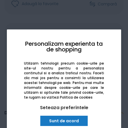
Adaugă la favorite
Compară
Achiziționat în rate
Personalizam experienta ta
de shopping
Utilizam tehnologii precum cookie-urile pe
De la:
1395.29
Lei / lună
site-ul nostru pentru a personaliza
Vezi detalii
continutul si a analiza traficul nostru. Faceti
clic mai jos pentru a consimti la utilizarea
acestei tehnologii pe web.
Pentru mai multe
informatii despre cookie-urile pe care le
utilizam si optiunile tale privind cookie-urile,
te rugam sa vizitezi
Politica de cookies
Seteaza preferintele
Descriere
Sunt de acord