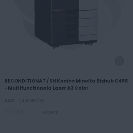
RECONDITIONAT / SH Konica Minolta Bizhub C458
- Multifunctionala Laser A3 Color
COD:
C458REC/SH
Recenzii
0
100
% of