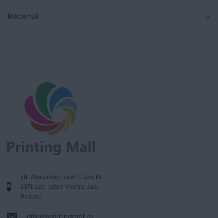
Recenzii
str. Alexandru Ioan Cuza, Nr.
237f, Loc. Letea Veche, Jud.
Bacau
office@printingmall.ro