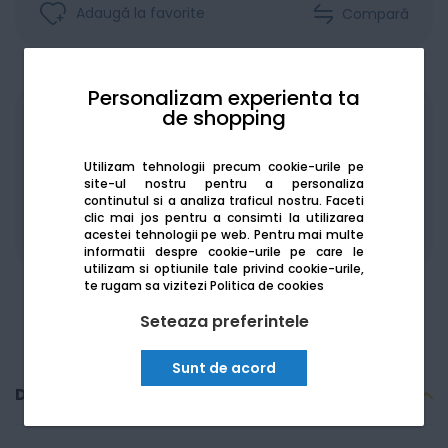
Adaugă la favorite
Compară
Personalizam experienta ta
de shopping
Achiziționat în rate
Utilizam tehnologii precum cookie-urile pe
site-ul nostru pentru a personaliza
continutul si a analiza traficul nostru. Faceti
clic mai jos pentru a consimti la utilizarea
acestei tehnologii pe web.
Pentru mai multe
De la:
2034.75
Lei / lună
Vezi detalii
informatii despre cookie-urile pe care le
utilizam si optiunile tale privind cookie-urile,
te rugam sa vizitezi
Politica de cookies
Seteaza preferintele
Sunt de acord
Descriere