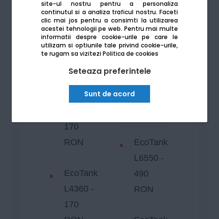
M15140
site-ul nostru pentru a personaliza
continutul si a analiza traficul nostru. Faceti
EcoTank
- 450
clic mai jos pentru a consimti la utilizarea
acestei tehnologii pe web.
Pentru mai multe
L4260 -
RON
informatii despre cookie-urile pe care le
utilizam si optiunile tale privind cookie-urile,
170
te rugam sa vizitezi
Politica de cookies
RON
EcoTank
Seteaza preferintele
L11160 -
Sunt de acord
EcoTank
470
L4266 -
RON
170
RON
EcoTank
L6550 -
EcoTank
490
L4360 -
RON
170