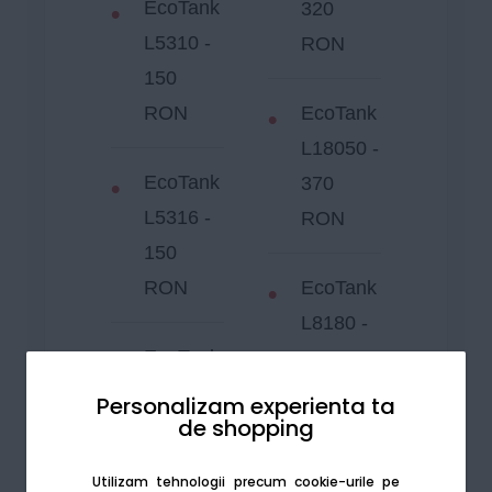
EcoTank
320
L5310 -
RON
150
RON
EcoTank
L18050 -
EcoTank
370
L5316 -
RON
150
RON
EcoTank
L8180 -
EcoTank
400
L5590 -
RON
Personalizam experienta ta
de shopping
160
RON
EcoTank
Utilizam tehnologii precum cookie-urile pe