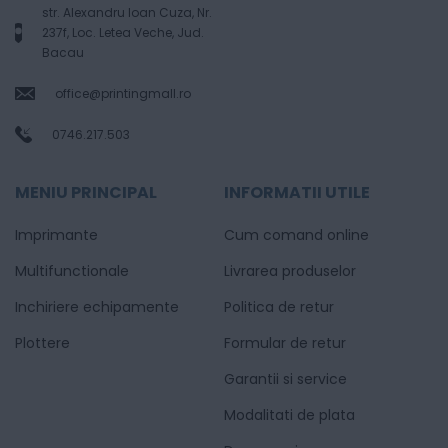
str. Alexandru Ioan Cuza, Nr.
237f, Loc. Letea Veche, Jud.
Bacau
office@printingmall.ro
0746.217.503
MENIU PRINCIPAL
INFORMATII UTILE
Imprimante
Cum comand online
Multifunctionale
Livrarea produselor
Inchiriere echipamente
Politica de retur
Plottere
Formular de retur
Garantii si service
Modalitati de plata