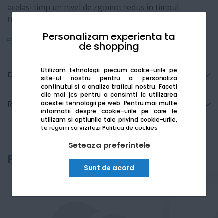
acelasi timp un nivel de zgomot redus in timpul
functionarii.
Personalizam experienta ta
Vezi mai mult
de shopping
Utilizam tehnologii precum cookie-urile pe
Detalii tehnice
site-ul nostru pentru a personaliza
continutul si a analiza traficul nostru. Faceti
clic mai jos pentru a consimti la utilizarea
Recenzii
acestei tehnologii pe web.
Pentru mai multe
informatii despre cookie-urile pe care le
utilizam si optiunile tale privind cookie-urile,
te rugam sa vizitezi
Politica de cookies
Seteaza preferintele
Produse recomandate
Sunt de acord