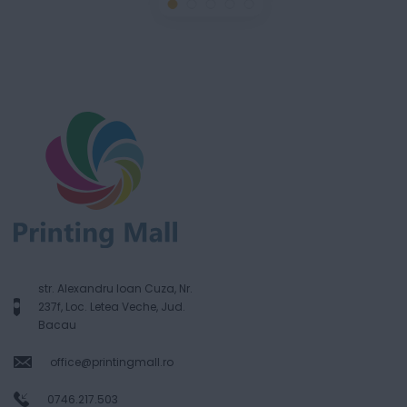
str. Alexandru Ioan Cuza, Nr.
237f, Loc. Letea Veche, Jud.
Bacau
office@printingmall.ro
0746.217.503