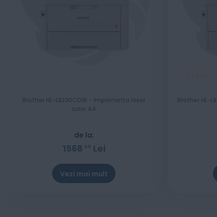
Evaluare:
100%
Brother HL-L8230CDW - Imprimanta laser
Brother HL-L
color A4
de la:
1568
Lei
00
Vezi mai mult