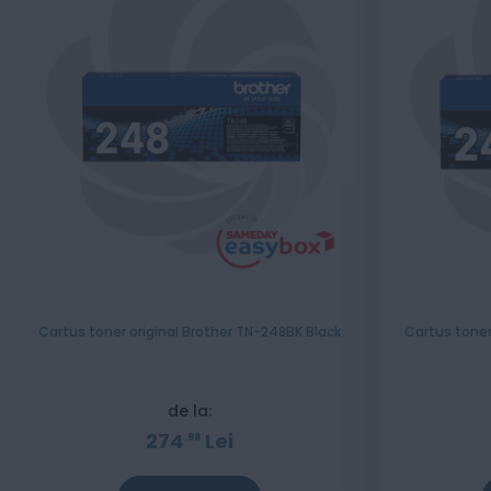
Cartus toner original Brother TN-248BK Black
Cartus toner
de la:
274
Lei
98