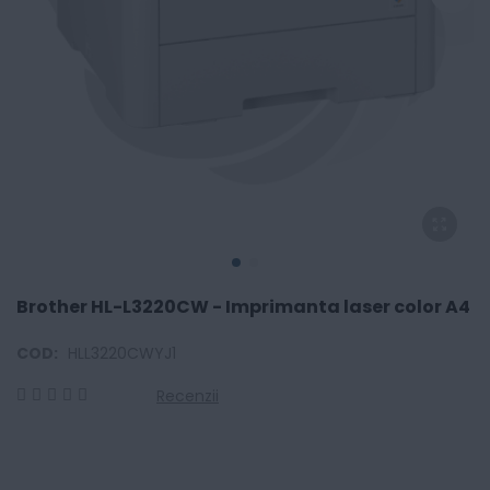
Brother HL-L3220CW - Imprimanta laser color A4
COD:
HLL3220CWYJ1
Recenzii
0
100
% of