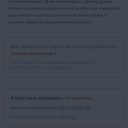
Fondat initial acum 115 de ani in Nagoya, Japonia, grupul
Brother furnizeaza produse si solutii printre care imprimante,
aparate all in one, faxuri, imprimante de etichetare si
scanere, alaturi de consumabile si accesorii.
Ai in derulare sau vrei sa accesezi un proiect cu
Fonduri Europene
?
Intra in contact cu echipa noastra dedicata si te
ajutam cu urmatorii pasi.
Detalii aici
4 rate fara dobanda
prin
LeanPay
.
Pentru comenzi intre 250 si 2.000 lei.
In limita stocului disponibil.
Detalii aici