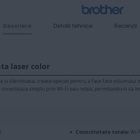
Descriere
Detalii tehnice
Recenzii
a laser color
si silentioasa, creata special pentru a face fata volumului mar
. Se conecteaza simplu prin Wi-Fi sau retea, permitandu-ti s
t
Conectivitate totala:
Wi-F