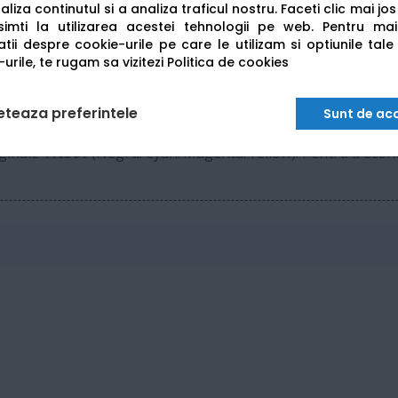
liza continutul si a analiza traficul nostru. Faceti clic mai jo
USB, Wi-Fi si Retea (Ethernet)
imti la utilizarea acestei tehnologii pe web.
Pentru mai
tii despre cookie-urile pe care le utilizam si optiunile tale
urile, te rugam sa vizitezi
Politica de cookies
512 MB
eteaza preferintele
Sunt de ac
iginale
TN361
(Negru/Cyan/Magenta/Yellow). Pentru a econom