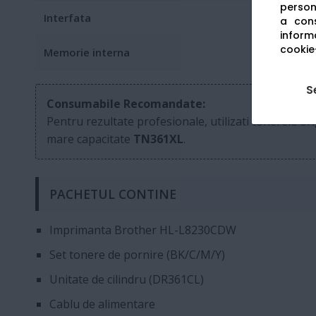
persona
Interfata
a cons
informa
cookie-
Memorie interna
S
Consumabile Recomandate:
Pentru rezultate profesionale, utilizati tonerele or
mare capacitate
TN361XL
.
PACHETUL CONTINE
Imprimanta Brother HL-L8230CDW
Set tonere de pornire (BK/C/M/Y)
Unitate de cilindru (DR361CL)
Cablu de alimentare