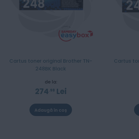
Cartus toner original Brother TN-
Cartus to
248BK Black
de la:
274
Lei
98
Adaugă în coș