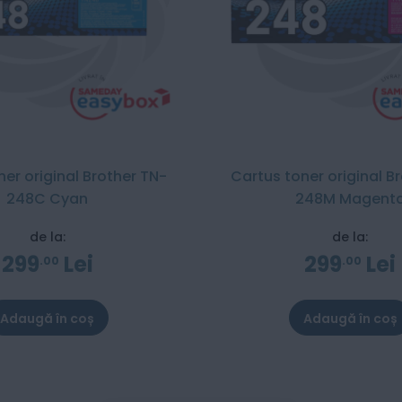
ner original Brother TN-
Cartus toner original B
248C Cyan
248M Magent
de la:
de la:
299
Lei
299
Lei
00
00
Adaugă în coș
Adaugă în coș