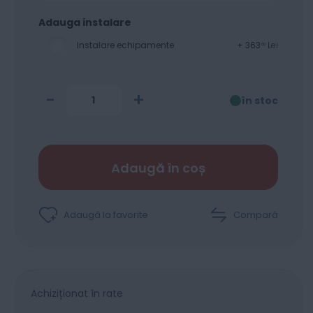
Adauga instalare
Instalare echipamente
+
363
Lei
00
-
+
în stoc
Adaugă în coș
Adaugă la favorite
Compară
Achiziționat în rate