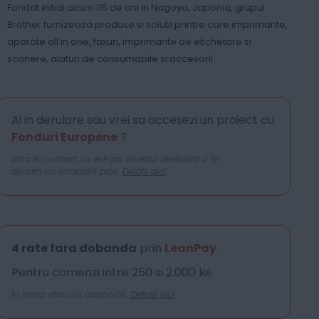
Fondat initial acum 115 de ani in Nagoya, Japonia, grupul
Brother furnizeaza produse si solutii printre care imprimante,
aparate all in one, faxuri, imprimante de etichetare si
scanere, alaturi de consumabile si accesorii.
Ai in derulare sau vrei sa accesezi un proiect cu
Fonduri Europene
?
Intra in contact cu echipa noastra dedicata si te
ajutam cu urmatorii pasi.
Detalii aici
4 rate fara dobanda
prin
LeanPay
.
Pentru comenzi intre 250 si 2.000 lei.
In limita stocului disponibil.
Detalii aici