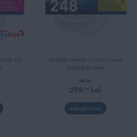
rother TN-
TN-248Y Yellow - Cartus toner
a
original Brother
de la:
299
Lei
00
Adaugă în coș