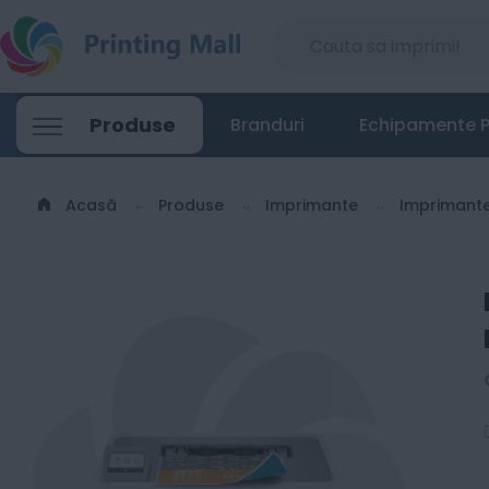
Brother HL-L8230CDW - Imprimanta laser
Produse
Branduri
Echipamente P
1568
Lei
00
Acasă
Produse
Imprimante
Imprimant