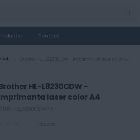
 color A4
roductie
Contact
e A4
Brother HL-L8230CDW - Imprimanta laser color A4
Brother HL-L8230CDW -
Imprimanta laser color A4
COD:
HLL8230CDWYJ1
Recenzii
0
100
% of