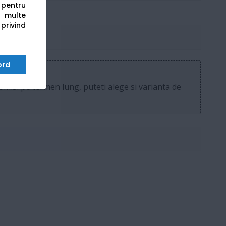
s pentru
 multe
 privind
ord
isi pe termen lung, puteti alege si varianta de