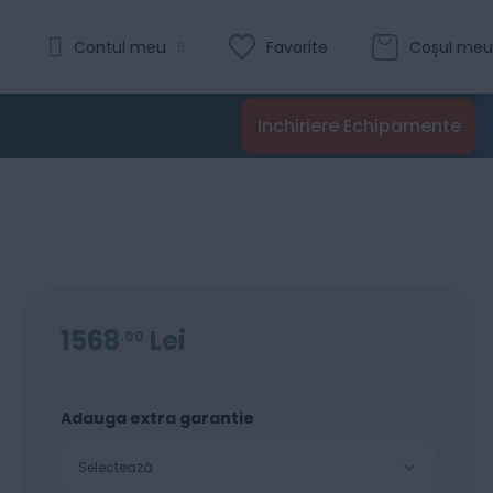
Evaluare:
Contul meu
Favorite
Coșul meu
0
100
% of
Recenzii
Inchiriere Echipamente
Adaugă în coș
1568
Lei
00
Adauga extra garantie
Selectează