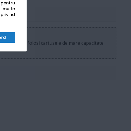
s pentru
 multe
 privind
ord
ucru, puteti folosi cartusele de mare capacitate