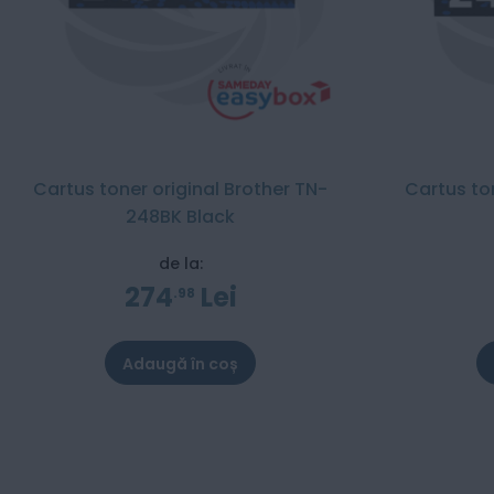
Cartus toner original Brother TN-
Cartus to
248BK Black
de la:
274
Lei
98
Adaugă în coș