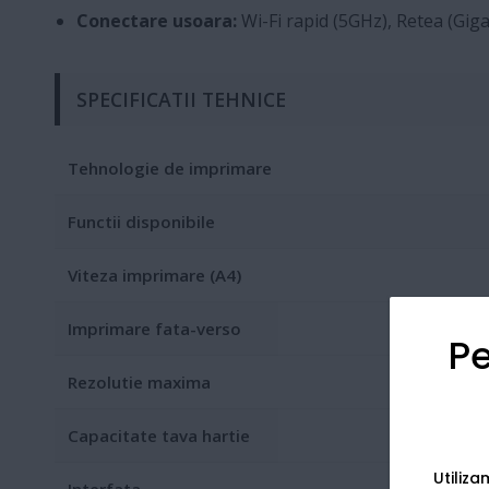
Conectare usoara:
Wi-Fi rapid (5GHz), Retea (Giga
SPECIFICATII TEHNICE
Tehnologie de imprimare
Functii disponibile
Viteza imprimare (A4)
Imprimare fata-verso
Pe
Rezolutie maxima
Capacitate tava hartie
Utiliz