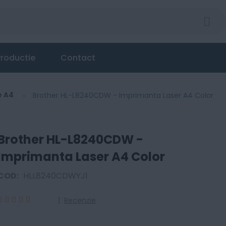
 A4 Color
roductie
Contact
e A4
Brother HL-L8240CDW - Imprimanta Laser A4 Color
Brother HL-L8240CDW -
Imprimanta Laser A4 Color
COD:
HLL8240CDWYJ1
1
Recenzie
100
100
% of