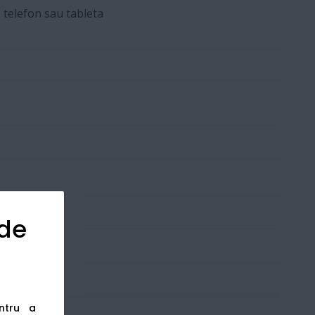
 telefon sau tableta
 de
entru a