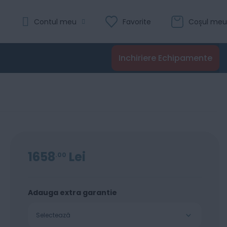
Evaluare:
Contul meu
Favorite
Coșul meu
100
100
% of
1
Recenzie
Inchiriere Echipamente
Adaugă în coș
1658
Lei
00
Adauga extra garantie
Selectează