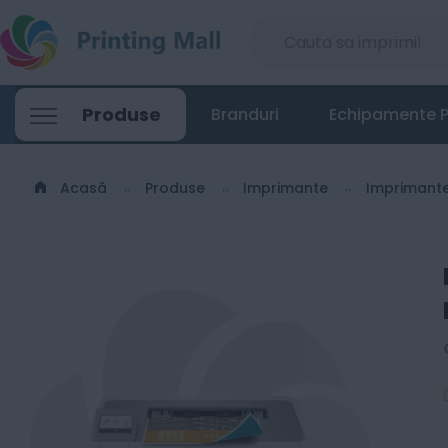
Brother HL-L8240CDW - Imprimanta Laser
Produse
Branduri
Echipamente P
1658
Lei
00
Acasă
Produse
Imprimante
Imprimant