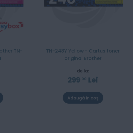
rother TN-
TN-248Y Yellow - Cartus toner
a
original Brother
de la:
299
Lei
00
Adaugă în coș