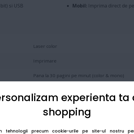
bit) si USB
Mobil:
Imprima direct de pe
Laser color
Imprimare
Pana la 30 pagini pe minut (color & mono)
Da (Automata)
rsonalizam experienta ta
600 x 2400 dpi
shopping
250 coli (tava standard)
am tehnologii precum cookie-urile pe site-ul nostru p