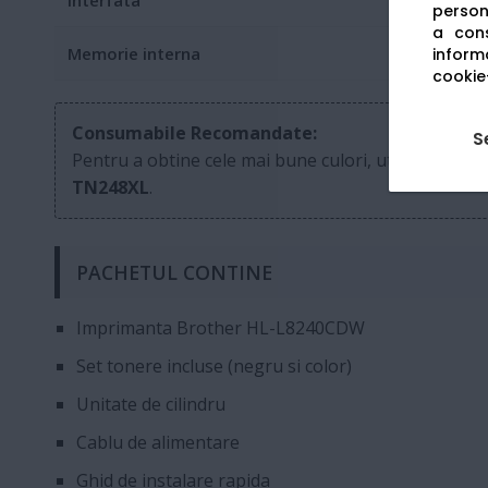
Interfata
persona
a cons
Memorie interna
informa
cookie-
Consumabile Recomandate:
S
Pentru a obtine cele mai bune culori, utilizati toner
TN248XL
.
PACHETUL CONTINE
Imprimanta Brother HL-L8240CDW
Set tonere incluse (negru si color)
Unitate de cilindru
Cablu de alimentare
Ghid de instalare rapida