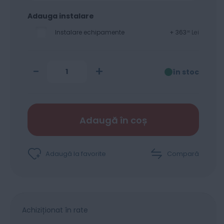
Adauga instalare
Instalare echipamente
+
363
Lei
00
-
+
în stoc
Adaugă în coș
Adaugă la favorite
Compară
Achiziționat în rate