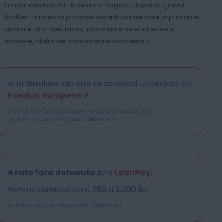
Fondat initial acum 115 de ani in Nagoya, Japonia, grupul
Brother furnizeaza produse si solutii printre care imprimante,
aparate all in one, faxuri, imprimante de etichetare si
scanere, alaturi de consumabile si accesorii.
Ai in derulare sau vrei sa accesezi un proiect cu
Fonduri Europene
?
Intra in contact cu echipa noastra dedicata si te
ajutam cu urmatorii pasi.
Detalii aici
4 rate fara dobanda
prin
LeanPay
.
Pentru comenzi intre 250 si 2.000 lei.
In limita stocului disponibil.
Detalii aici