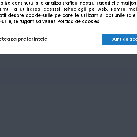
USB, Wi-Fi si Retea (Ethernet)
liza continutul si a analiza traficul nostru. Faceti clic mai jo
imti la utilizarea acestei tehnologii pe web.
Pentru mai
512 MB
tii despre cookie-urile pe care le utilizam si optiunile tale
urile, te rugam sa vizitezi
Politica de cookies
eteaza preferintele
Sunt de ac
ele originale din seria
TN248
. Pentru un volum mai mare de l