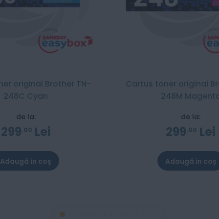
ner original Brother TN-
Cartus toner original B
248C Cyan
248M Magent
de la:
de la:
299
Lei
299
Lei
00
00
Adaugă în coș
Adaugă în coș