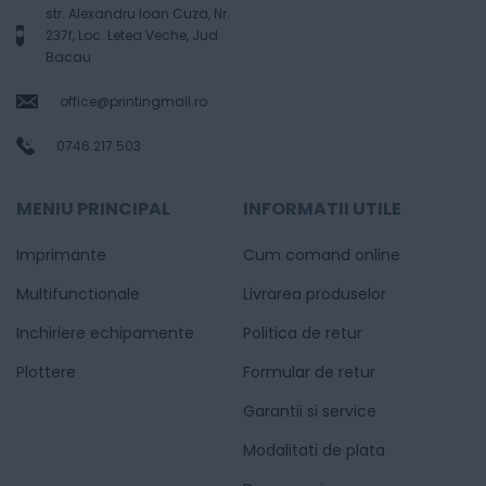
str. Alexandru Ioan Cuza, Nr.
237f, Loc. Letea Veche, Jud.
Bacau
office@printingmall.ro
0746.217.503
MENIU PRINCIPAL
INFORMATII UTILE
Imprimante
Cum comand online
Multifunctionale
Livrarea produselor
Inchiriere echipamente
Politica de retur
Plottere
Formular de retur
Garantii si service
Modalitati de plata