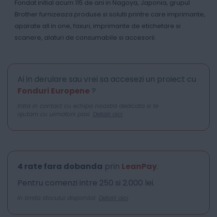
Fondat initial acum 115 de ani in Nagoya, Japonia, grupul
Brother furnizeaza produse si solutii printre care imprimante,
aparate all in one, faxuri, imprimante de etichetare si
scanere, alaturi de consumabile si accesorii.
Ai in derulare sau vrei sa accesezi un proiect cu
Fonduri Europene
?
Intra in contact cu echipa noastra dedicata si te
ajutam cu urmatorii pasi.
Detalii aici
4 rate fara dobanda
prin
LeanPay
.
Pentru comenzi intre 250 si 2.000 lei.
In limita stocului disponibil.
Detalii aici