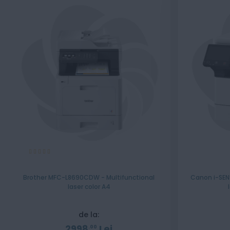
Evaluare:
100%
Brother MFC-L8690CDW - Multifunctional
Canon i-SEN
laser color A4
de la:
2998
Lei
00