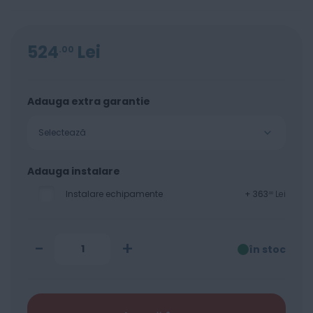
524
Lei
00
Adauga extra garantie
Selectează
Adauga instalare
Instalare echipamente
+
363
Lei
00
-
+
în stoc