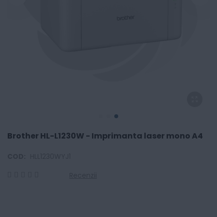
Brother HL-L1230W - Imprimanta laser mono A4
COD:
HLL1230WYJ1
Recenzii
0
100
% of