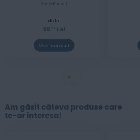
Toner Benefit
de la:
98
Lei
00
Vezi mai mult
Stoc epuizat
Am găsit câteva produse care
te-ar interesa!