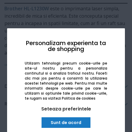
Brother HL-L1230W
este o imprimanta laser simpla,
incredibil de mica si eficienta. Este conceputa special
pentru a incapea in spatii limitate, cum ar fi un raft sau
un colt de birou acasa. Marele sau avantaj este
conexiunea Wi-Fi, care iti permite sa printezi rapid
Personalizam experienta ta
documente direct de pe smartphone sau tableta, fara a
de shopping
avea nevoie de cabluri incurcate.
Utilizam tehnologii precum cookie-urile pe
Vezi mai mult
site-ul nostru pentru a personaliza
continutul si a analiza traficul nostru. Faceti
clic mai jos pentru a consimti la utilizarea
acestei tehnologii pe web.
Pentru mai multe
Detalii tehnice
informatii despre cookie-urile pe care le
utilizam si optiunile tale privind cookie-urile,
te rugam sa vizitezi
Politica de cookies
Recenzii
Seteaza preferintele
Sunt de acord