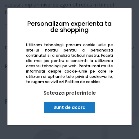
acelasi timp un nivel de zgomot redus in timpul
functionarii.
Personalizam experienta ta
Vezi mai mult
de shopping
Utilizam tehnologii precum cookie-urile pe
Detalii tehnice
site-ul nostru pentru a personaliza
continutul si a analiza traficul nostru. Faceti
clic mai jos pentru a consimti la utilizarea
Recenzii
acestei tehnologii pe web.
Pentru mai multe
informatii despre cookie-urile pe care le
utilizam si optiunile tale privind cookie-urile,
te rugam sa vizitezi
Politica de cookies
Seteaza preferintele
Produse recomandate
Sunt de acord