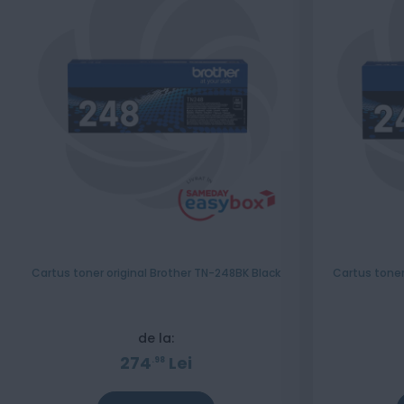
Cartus toner original Brother TN-248BK Black
Cartus toner
de la:
274
Lei
98