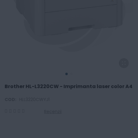
Brother HL-L3220CW - Imprimanta laser color A4
COD:
HLL3220CWYJ1
Recenzii
0
100
% of