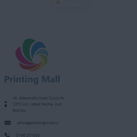
str. Alexandru Ioan Cuza, Nr.
237f, Loc. Letea Veche, Jud.
Bacau
office@printingmall.ro
0746.217.503