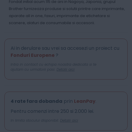
Fondat initial acum 115 de ani in Nagoya, Japonia, grupul
Brother furnizeaza produse si solutii printre care imprimante,
aparate all in one, faxuri, imprimante de etichetare si
scanere, alaturi de consumabile si accesorii.
Ai in derulare sau vrei sa accesezi un proiect cu
Fonduri Europene
?
Intra in contact cu echipa noastra dedicata si te
ajutam cu urmatorii pasi.
Detalii aici
4 rate fara dobanda
prin
LeanPay
.
Pentru comenzi intre 250 si 2.000 lei.
In limita stocului disponibil.
Detalii aici