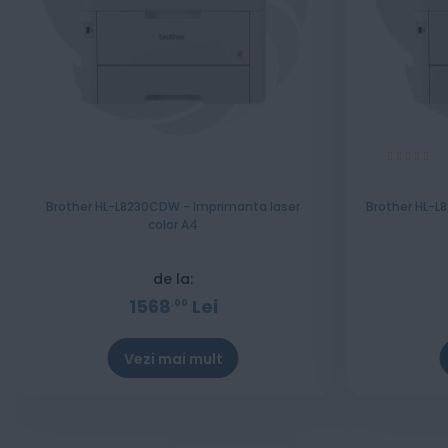
Evaluare:
100%
Brother HL-L8230CDW - Imprimanta laser
Brother HL-L
color A4
de la:
1568
Lei
00
Vezi mai mult